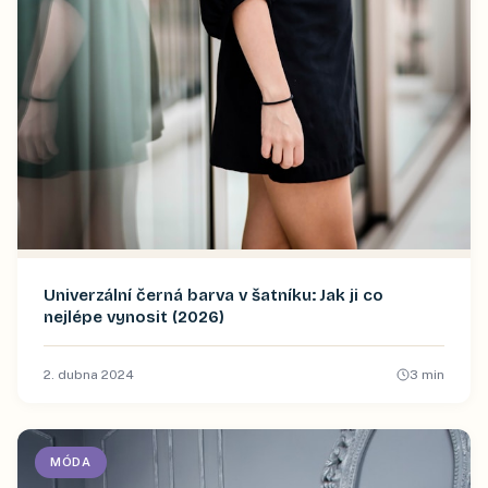
Univerzální černá barva v šatníku: Jak ji co
nejlépe vynosit (2026)
2. dubna 2024
3
min
MÓDA