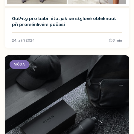
Outfity pro babí léto: jak se stylově obléknout
při proměnlivém počasí
24. září 2024
3
min
MÓDA