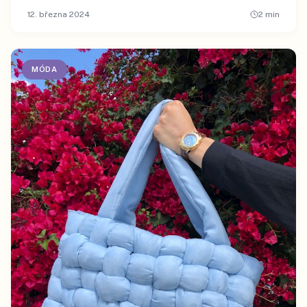
12. března 2024
2
min
MÓDA