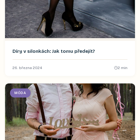
Díry v silonkách: Jak tomu předejít?
26. března 2024
2
min
MÓDA