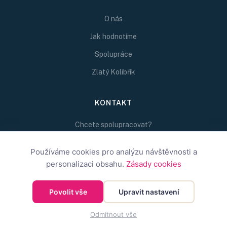
O nás
Jak hodnotíme
Spolupráce
Zlatý Kolibřík
KONTAKT
Chcete spolupracovat?
Napište nám na
redakce@inspirativni.cz
Používáme cookies pro analýzu návštěvnosti a
personalizaci obsahu.
Zásady cookies
Povolit vše
Upravit nastavení
©
2026
Inspirativní.cz — Inspirativní.cz s.r.o.
OBCHODNÍ PODMÍNKY
OCHRANA SOUKROMÍ
COOKIES
Odmítnout vše