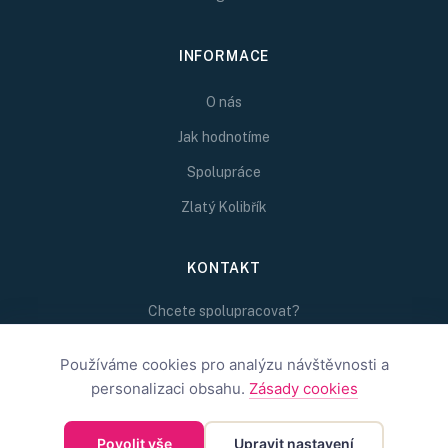
INFORMACE
O nás
Jak hodnotíme
Spolupráce
Zlatý Kolibřík
KONTAKT
Chcete spolupracovat?
Napište nám na
Používáme cookies pro analýzu návštěvnosti a
redakce@inspirativni.cz
personalizaci obsahu.
Zásady cookies
Povolit vše
Upravit nastavení