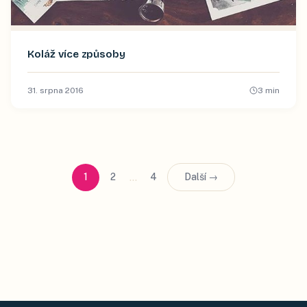
Koláž více způsoby
31. srpna 2016
3
min
…
1
2
4
Další →