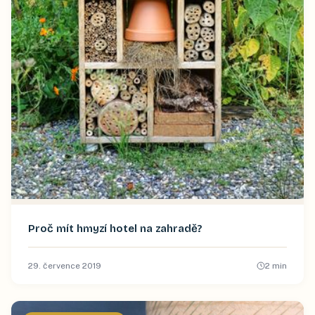
Proč mít hmyzí hotel na zahradě?
29. července 2019
2
min