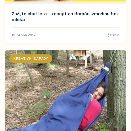
Zažijte chuť léta – recept na domácí zmrzlinu bez
mléka
15. srpna 2017
2
min
KREATIVNÍ NÁPADY