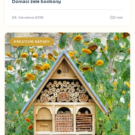
Domácí želé bonbony
29. července 2019
2
min
KREATIVNÍ NÁPADY