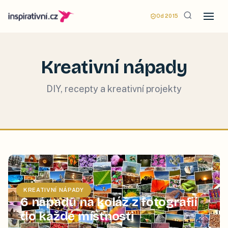
Od 2015
Kreativní nápady
DIY, recepty a kreativní projekty
KREATIVNÍ NÁPADY
6 nápadů na koláž z fotografií
do každé místnosti