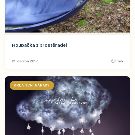
Houpačka z prostěradel
21. června 2017
1
min
KREATIVNÍ NÁPADY