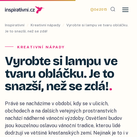
Od 2015
Inspirativní
/
Kreativní nápady
/
Vyrobte si lampu ve tvaru obláčku.
Je to snazší, než se zdá!
KREATIVNÍ NÁPADY
Vyrobte si lampu ve
tvaru obláčku. Je to
snazší, než se zdá!
.
Právě se nacházíme v období, kdy se v ulicích,
obchodech a na dalších veřejných prostranstvích
nachází nádherné vánoční výzdoby. Osvětlení budov
jsou kouzelnou oslavou vánoční tradice, kterou lidé
dodržují ve většině křesťanských zemí. Nejinak je to i v