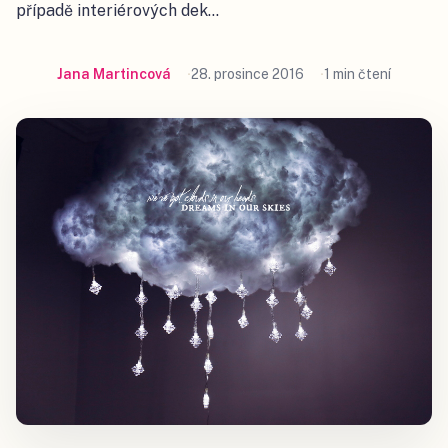
případě interiérových dek…
Jana Martincová
28. prosince 2016
1 min čtení