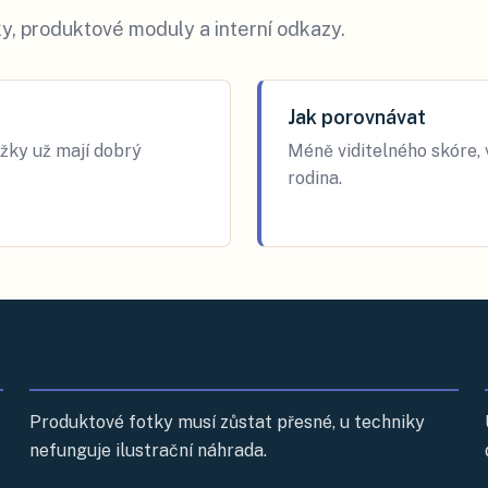
y, produktové moduly a interní odkazy.
Jak porovnávat
žky už mají dobrý
Méně viditelného skóre, v
rodina.
Produktové fotky musí zůstat přesné, u techniky
nefunguje ilustrační náhrada.