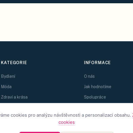
KATEGORIE
INFORMACE
Bydlení
O nás
Móda
Jak hodnotíme
Zdraví a krása
Spolupráce
Kreativní nápady
Zlatý Kolibřík
áme cookies pro analýzu návštěvnosti a personalizaci obsahu.
Magazín
cookies