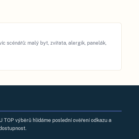
íc scénářů: malý byt, zvířata, alergik, panelák,
U TOP výběrů hlídáme poslední ověření odkazu a
dostupnost.