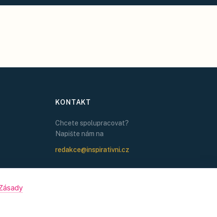
KONTAKT
Chcete spolupracovat?
Napište nám na
redakce@inspirativni.cz
Zásady