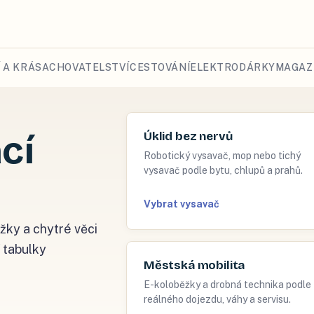
 A KRÁSA
CHOVATELSTVÍ
CESTOVÁNÍ
ELEKTRO
DÁRKY
MAGAZ
cí
Úklid bez nervů
Robotický vysavač, mop nebo tichý
vysavač podle bytu, chlupů a prahů.
Vybrat vysavač
žky a chytré věci
 tabulky
Městská mobilita
E-koloběžky a drobná technika podle
reálného dojezdu, váhy a servisu.