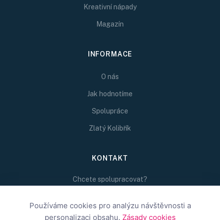
Kreativní nápady
Magazín
INFORMACE
O nás
Jak hodnotíme
Spolupráce
Zlatý Kolibřík
KONTAKT
Chcete spolupracovat?
Napište nám na
Používáme cookies pro analýzu návštěvnosti a
redakce@inspirativni.cz
personalizaci obsahu.
Zásady cookies