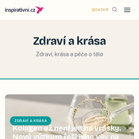
Od 2015
Zdraví a krása
Zdraví, krása a péče o tělo
ZDRAVÍ A KRÁSA
Kolagen už není jen na vrásky.
Nový výzkum řeší jeho vliv na