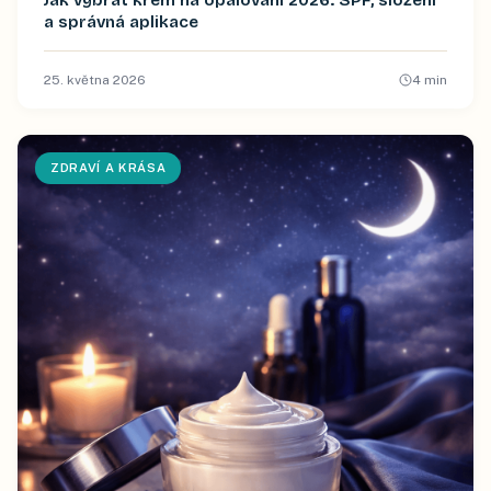
Jak vybrat krém na opalování 2026: SPF, složení
a správná aplikace
25. května 2026
4
min
ZDRAVÍ A KRÁSA