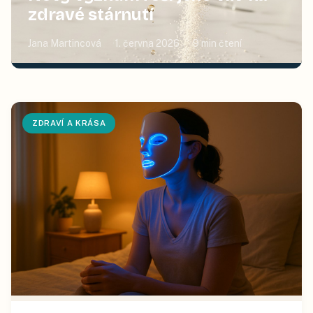
zdravé stárnutí
Jana Martincová
1. června 2026
9
min čtení
ZDRAVÍ A KRÁSA