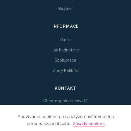
Magazín
INFORMACE
O nás
Jak hodnotíme
Spolupráce
Zlatý Kolibřík
KONTAKT
Chcete spolupracovat?
Napište nám na
redakce@inspirativni.cz
Používáme cookies pro analýzu návštěvnosti a
personalizaci obsahu.
Zásady cookies