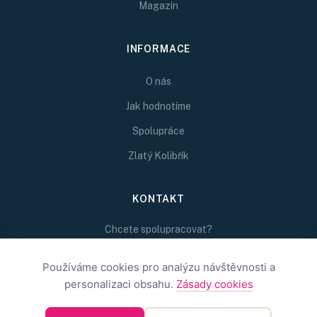
Magazín
INFORMACE
O nás
Jak hodnotíme
Spolupráce
Zlatý Kolibřík
KONTAKT
Chcete spolupracovat?
Napište nám na
redakce@inspirativni.cz
Používáme cookies pro analýzu návštěvnosti a
personalizaci obsahu.
Zásady cookies