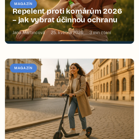
MAGAZÍN
Repelent proti komárům 2026
– jak vybrat účinnou ochranu
Jana Martincová
25. května 2026
3
min čtení
MAGAZÍN