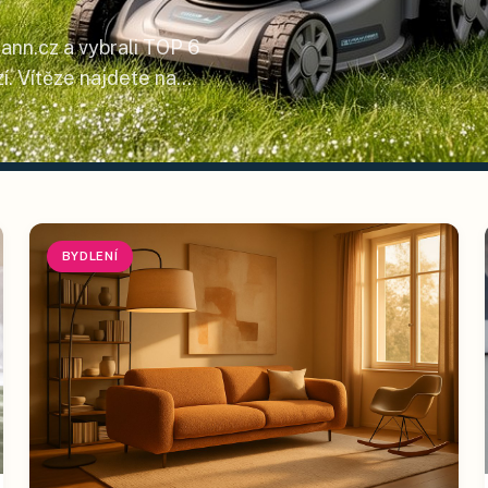
ann.cz a vybrali TOP 6
í. Vítěze najdete na
BYDLENÍ