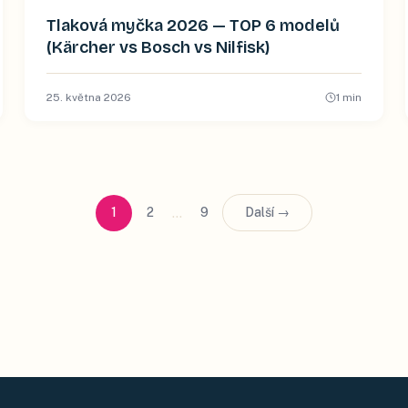
Tlaková myčka 2026 — TOP 6 modelů
(Kärcher vs Bosch vs Nilfisk)
25. května 2026
1
min
…
1
2
9
Další →