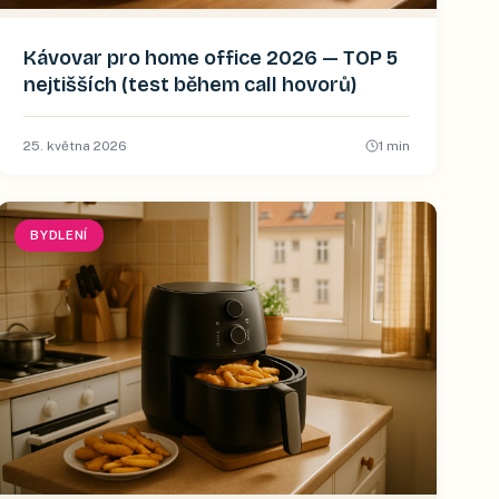
Kávovar pro home office 2026 — TOP 5
nejtišších (test během call hovorů)
25. května 2026
1
min
BYDLENÍ