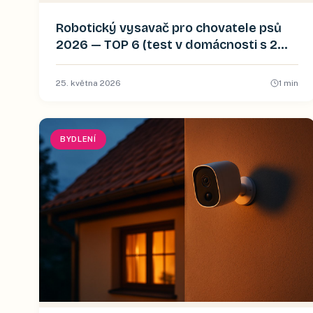
Robotický vysavač pro chovatele psů
2026 — TOP 6 (test v domácnosti s 2
zlatými retrívry)
25. května 2026
1
min
BYDLENÍ