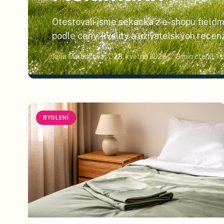
Otestovali jsme sekacka z e-shopu fieldm
podle ceny, kvality a uživatelských recenz
začátku, kompletní žebříček níže.
Jana Martincová
28. května 2026
3
min čtení
BYDLENÍ