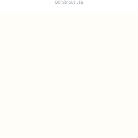
Odmítnout vše
INFORMACE
O nás
Jak hodnotíme
Spolupráce
Zlatý Kolibřík
KONTAKT
Chcete spolupracovat?
Napište nám na
redakce@inspirativni.cz