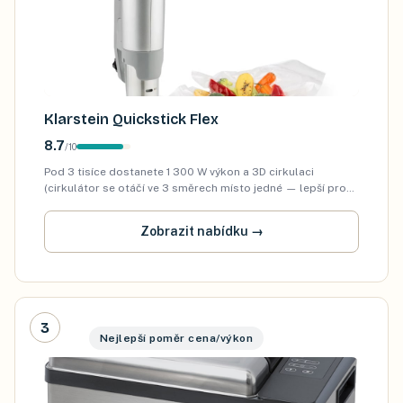
Klarstein Quickstick Flex
8.7
/
10
Pod 3 tisíce dostanete 1 300 W výkon a 3D cirkulaci
(cirkulátor se otáčí ve 3 směrech místo jedné — lepší pro
velké hrnce). IPX7 voděodolnost, časovač, 0–95 °C. Pro lidi
co chtějí vyzkoušet sous vide …
Zobrazit nabídku
→
3
Nejlepší poměr cena/výkon