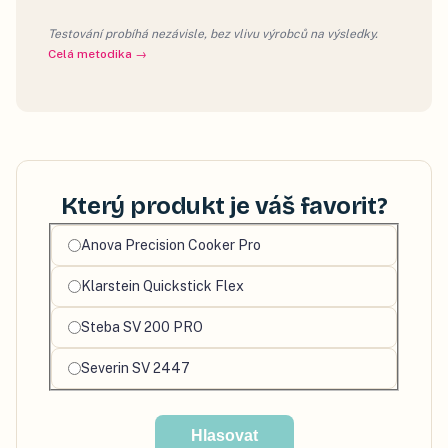
Testování probíhá nezávisle, bez vlivu výrobců na výsledky.
Celá metodika →
Který produkt je váš favorit?
Vyberte
Anova Precision Cooker Pro
svůj
Klarstein Quickstick Flex
oblíbený
produkt
Steba SV 200 PRO
Severin SV 2447
Hlasovat