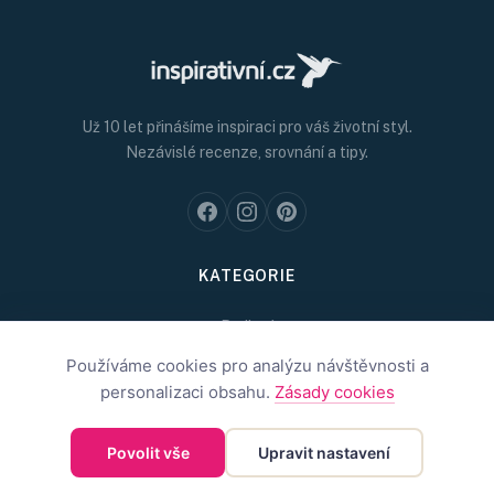
Už 10 let přinášíme inspiraci pro váš životní styl.
Nezávislé recenze, srovnání a tipy.
KATEGORIE
Bydlení
Používáme cookies pro analýzu návštěvnosti a
Móda
personalizaci obsahu.
Zásady cookies
Zdraví a krása
Kreativní nápady
Povolit vše
Upravit nastavení
Magazín