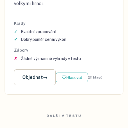
velkými hrnci.
Klady
Kvalitní zpracování
Dobrý poměr cena/výkon
Zápory
Žádné významné výhrady v testu
Objednat
→
Hlasovat
211
hlasů
DALŠÍ V TESTU