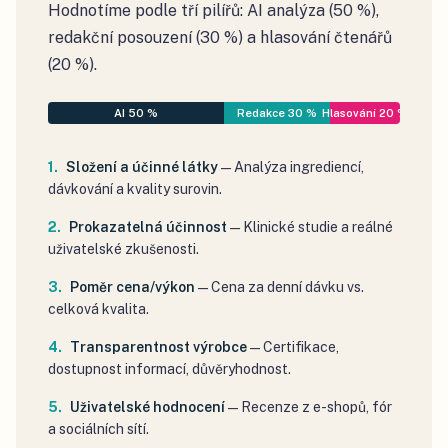
Hodnotíme podle tří pilířů: AI analýza (50 %),
redakční posouzení (30 %) a hlasování čtenářů
(20 %).
AI 50 %
Redakce 30 %
Hlasování 20 %
Složení a účinné látky
—
Analýza ingrediencí,
dávkování a kvality surovin.
Prokazatelná účinnost
—
Klinické studie a reálné
uživatelské zkušenosti.
Poměr cena/výkon
—
Cena za denní dávku vs.
celková kvalita.
Transparentnost výrobce
—
Certifikace,
dostupnost informací, důvěryhodnost.
Uživatelské hodnocení
—
Recenze z e-shopů, fór
a sociálních sítí.