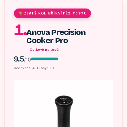
ZLATÝ KOLIBŘÍK
VÍTĚZ TESTU
1
.
Anova Precision
Cooker Pro
Celkově nejlepší
9.5
/
10
Redakce
9.4
· Hlasy
10.0