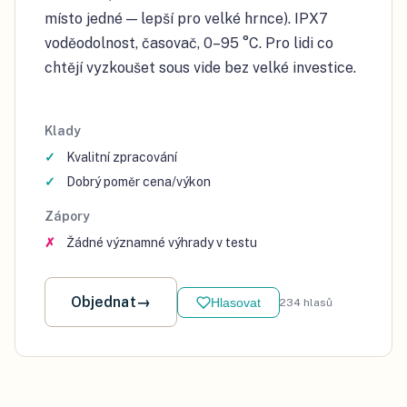
místo jedné — lepší pro velké hrnce). IPX7
voděodolnost, časovač, 0–95 °C. Pro lidi co
chtějí vyzkoušet sous vide bez velké investice.
Klady
Kvalitní zpracování
Dobrý poměr cena/výkon
Zápory
Žádné významné výhrady v testu
Objednat
→
Hlasovat
234
hlasů