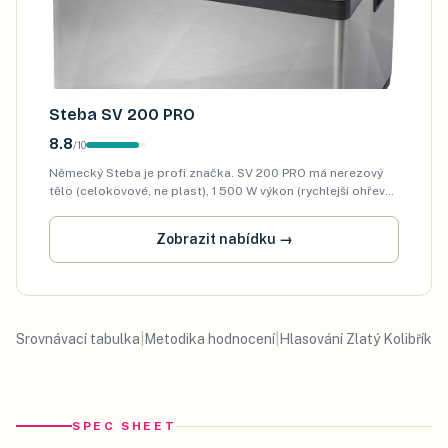
Steba SV 200 PRO
8.8
/
10
Německý Steba je profi značka. SV 200 PRO má nerezový
tělo (celokovové, ne plast), 1 500 W výkon (rychlejší ohřev
velkých objemů), ±0,1 °C přesnost. Pro restaurace nebo
nadšence s velkými hrnci.
Zobrazit nabídku
→
Srovnávací tabulka
|
Metodika hodnocení
|
Hlasování Zlatý Kolibřík
SPEC SHEET