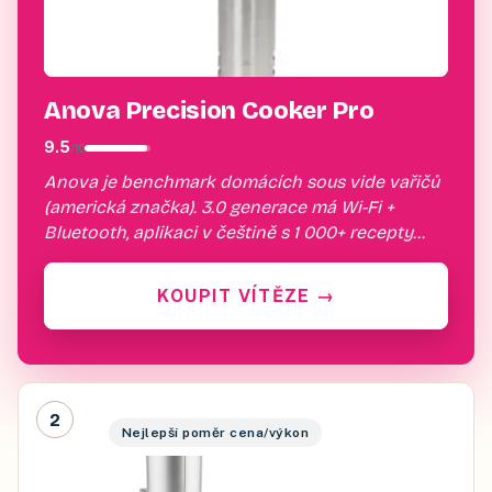
Anova Precision Cooker Pro
9.5
/
10
Anova je benchmark domácích sous vide vařičů
(americká značka). 3.0 generace má Wi-Fi +
Bluetooth, aplikaci v češtině s 1 000+ recepty
(časy a teploty pro každý kus masa), ±0,1 °C
přesnost. Stačí přip…
KOUPIT VÍTĚZE
→
2
Nejlepší poměr cena/výkon