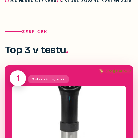
900
HLASŮ ČTENÁŘŮ
AKTUALIZOVÁNO
KVĚTEN 2026
ŽEBŘÍČEK
Top 3 v testu
Zlatý Kolibřík
1
Celkově nejlepší