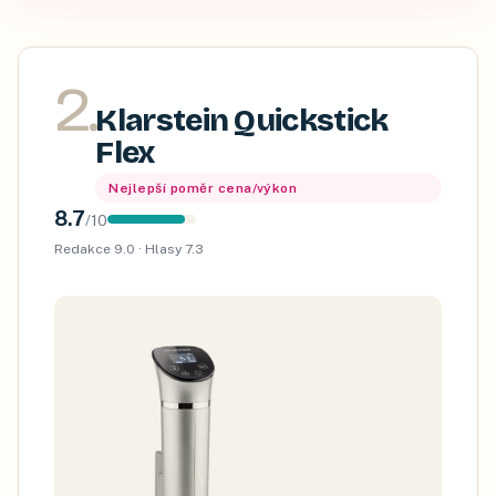
2
.
Klarstein Quickstick
Flex
Nejlepší poměr cena/výkon
8.7
/
10
Redakce
9.0
· Hlasy
7.3