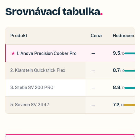
Srovnávací tabulka
Produkt
Cena
Hodnocení
★
—
9.5
1
.
Anova Precision Cooker Pro
/
10
2
.
Klarstein Quickstick Flex
—
8.7
/
10
3
.
Steba SV 200 PRO
—
8.8
/
10
5
.
Severin SV 2447
—
7.2
/
10