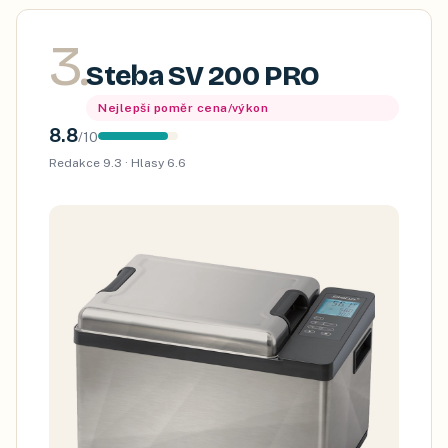
3
.
Steba SV 200 PRO
Nejlepší poměr cena/výkon
8.8
/
10
Redakce
9.3
· Hlasy
6.6