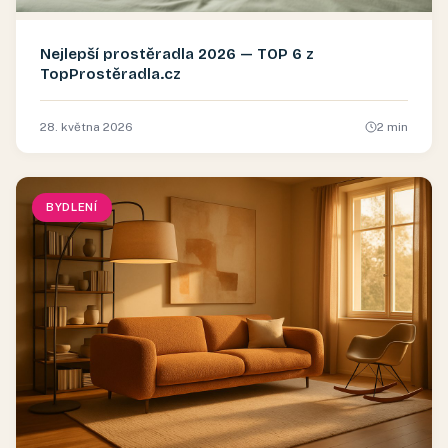
Nejlepší prostěradla 2026 — TOP 6 z
TopProstěradla.cz
28. května 2026
2
min
BYDLENÍ