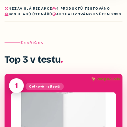
NEZÁVISLÁ REDAKCE
4
PRODUKTŮ
TESTOVÁNO
900
HLASŮ ČTENÁŘŮ
AKTUALIZOVÁNO
KVĚTEN 2026
ŽEBŘÍČEK
Top 3 v testu
Zlatý Kolibřík
1
Celkově nejlepší