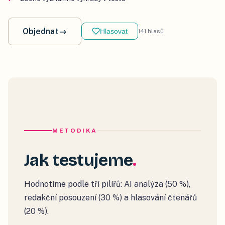
Objednat
→
Hlasovat
141
hlasů
METODIKA
Jak testujeme
Hodnotíme podle tří pilířů: AI analýza (50 %),
redakční posouzení (30 %) a hlasování čtenářů
(20 %).