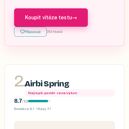
Koupit vítěze testu
→
Hlasovat
313
hlasů
2
.
Airbi Spring
Nejlepší poměr cena/výkon
8.7
/
10
Redakce
9.1
· Hlasy
7.1