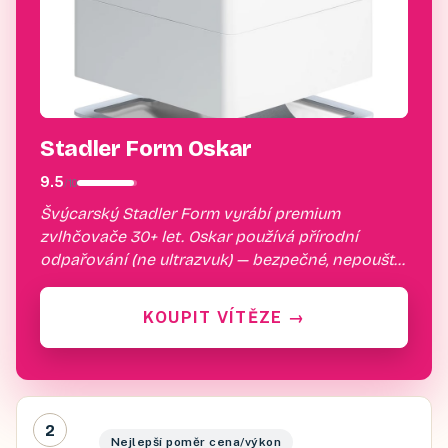
Stadler Form Oskar
9.5
/
10
Švýcarský Stadler Form vyrábí premium
zvlhčovače 30+ let. Oskar používá přírodní
odpařování (ne ultrazvuk) — bezpečné, nepouští
bílý prach do vzduchu (problém ultrazvukových).
20 dB = nejtišší v testu…
KOUPIT VÍTĚZE
→
2
Nejlepší poměr cena/výkon