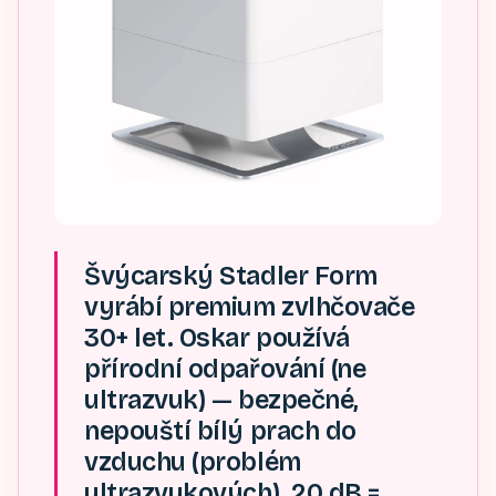
Švýcarský Stadler Form
vyrábí premium zvlhčovače
30+ let. Oskar používá
přírodní odpařování (ne
ultrazvuk) — bezpečné,
nepouští bílý prach do
vzduchu (problém
ultrazvukových). 20 dB =