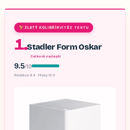
ZLATÝ KOLIBŘÍK
VÍTĚZ TESTU
1
.
Stadler Form Oskar
Celkově nejlepší
9.5
/
10
Redakce
9.4
· Hlasy
10.0