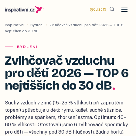
Od 2015
Inspirativní
/
Bydlení
/
Zvlhčovač vzduchu pro děti 2026 — TOP 6
nejtišších do 30 dB
BYDLENÍ
Zvlhčovač vzduchu
pro děti 2026 — TOP 6
nejtišších do 30 dB
.
Suchý vzduch v zimě (15–25 % vlhkosti při zapnutém
topení) způsobuje u dětí: rýmu, kašel, suché sliznice,
problémy se spánkem, zhoršení astma. Optimum: 40–
60 % vlhkosti. Otestovali jsme 6 zvlhčovačů specificky
pro děti — všechny pod 30 dB hlučnosti, žádná horká