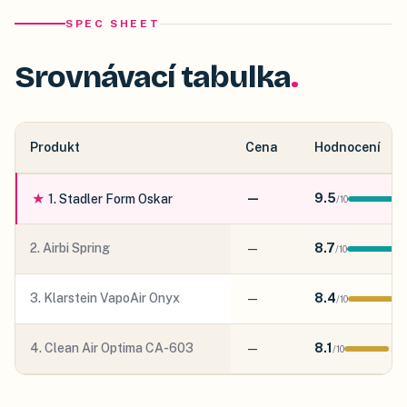
SPEC SHEET
Srovnávací tabulka
Produkt
Cena
Hodnocení
★
—
9.5
1
.
Stadler Form Oskar
/
10
2
.
Airbi Spring
—
8.7
/
10
3
.
Klarstein VapoAir Onyx
—
8.4
/
10
4
.
Clean Air Optima CA-603
—
8.1
/
10