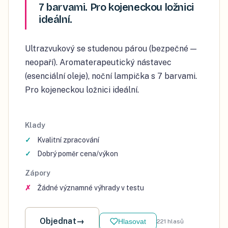
7 barvami. Pro kojeneckou ložnici
ideální.
Ultrazvukový se studenou párou (bezpečné —
neopaří). Aromaterapeutický nástavec
(esenciální oleje), noční lampička s 7 barvami.
Pro kojeneckou ložnici ideální.
Klady
Kvalitní zpracování
Dobrý poměr cena/výkon
Zápory
Žádné významné výhrady v testu
Objednat
→
Hlasovat
221
hlasů