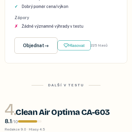
Dobrý poměr cena/výkon
Zápory
Žádné významné výhrady v testu
Objednat
→
Hlasovat
225
hlasů
DALŠÍ V TESTU
4
.
Clean Air Optima CA-603
8.1
/
10
Redakce
9.0
· Hlasy
4.5