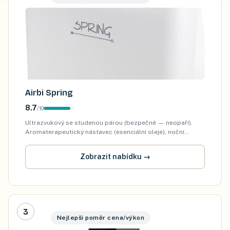
Airbi Spring
8.7
/
10
Ultrazvukový se studenou párou (bezpečné — neopaří).
Aromaterapeutický nástavec (esenciální oleje), noční
lampička s 7 barvami. Pro kojeneckou ložnici ideální.
Zobrazit nabídku
→
3
Nejlepší poměr cena/výkon