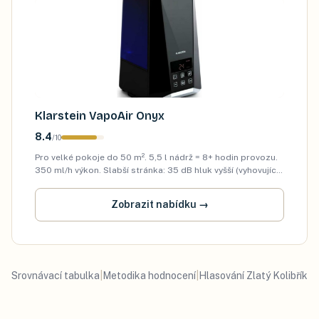
Klarstein VapoAir Onyx
8.4
/
10
Pro velké pokoje do 50 m². 5,5 l nádrž = 8+ hodin provozu.
350 ml/h výkon. Slabší stránka: 35 dB hluk vyšší (vyhovující
pro děti starší 3 let, pro miminka raději Airbi).
Zobrazit nabídku
→
Srovnávací tabulka
|
Metodika hodnocení
|
Hlasování Zlatý Kolibřík