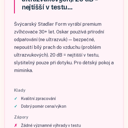
nejtišší v testu…
Švýcarský Stadler Form vyrábí premium
zvlhčovače 30+ let. Oskar používá přírodní
odpařování (ne ultrazvuk) — bezpečné,
nepouští bílý prach do vzduchu (problém
ultrazvukových). 20 dB = nejtišší v testu,
slyšitelný pouze při dotyku. Pro dětský pokoj a
miminka.
Klady
Kvalitní zpracování
Dobrý poměr cena/výkon
Zápory
Žádné významné výhrady v testu