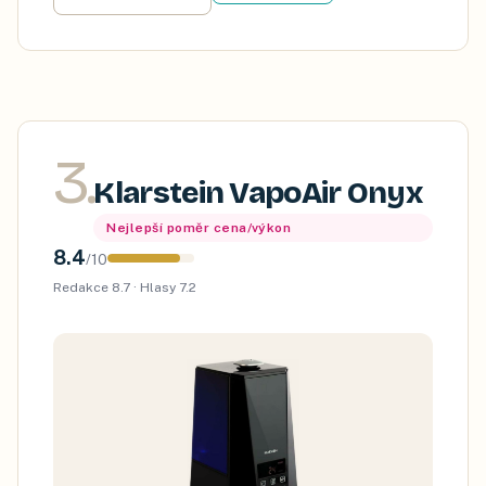
3
.
Klarstein VapoAir Onyx
Nejlepší poměr cena/výkon
8.4
/
10
Redakce
8.7
· Hlasy
7.2