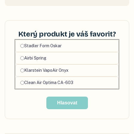
Který produkt je váš favorit?
Vyberte
Stadler Form Oskar
svůj
Airbi Spring
oblíbený
produkt
Klarstein VapoAir Onyx
Clean Air Optima CA-603
Hlasovat