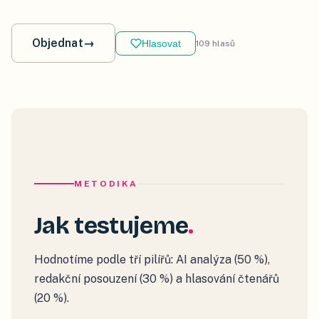
Objednat
→
Hlasovat
109
hlasů
METODIKA
Jak testujeme
Hodnotíme podle tří pilířů: AI analýza (50 %),
redakční posouzení (30 %) a hlasování čtenářů
(20 %).