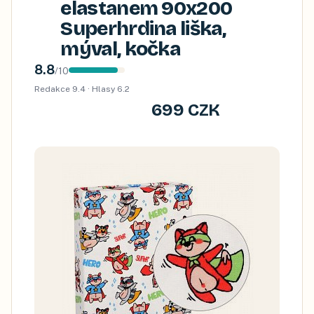
elastanem 90x200
Superhrdina liška,
mýval, kočka
8.8
/
10
Redakce
9.4
· Hlasy
6.2
699 CZK