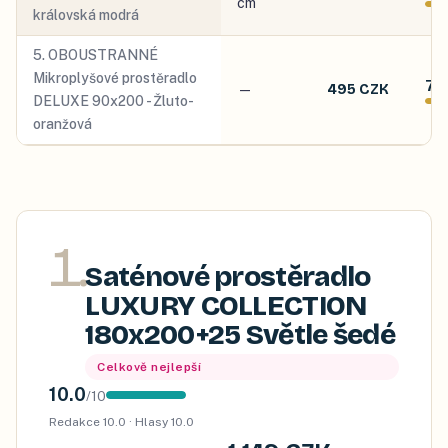
cm
královská modrá
5
.
OBOUSTRANNÉ
Mikroplyšové prostěradlo
7.8
—
495 CZK
DELUXE 90x200 - Žluto-
oranžová
1
.
Saténové prostěradlo
LUXURY COLLECTION
180x200+25 Světle šedé
Celkově nejlepší
10.0
/
10
Redakce
10.0
· Hlasy
10.0