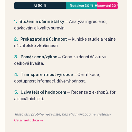
AI 50 %
Redakce 30 %
Hlasování 20 %
Složení a účinné látky
—
Analýza ingrediencí,
dávkování a kvality surovin.
Prokazatelná účinnost
—
Klinické studie a reálné
uživatelské zkušenosti.
Poměr cena/výkon
—
Cena za denní dávku vs.
celková kvalita.
Transparentnost výrobce
—
Certifikace,
dostupnost informací, důvěryhodnost.
Uživatelské hodnocení
—
Recenze z e-shopů, fór
a sociálních sítí.
Testování probíhá nezávisle, bez vlivu výrobců na výsledky.
Celá metodika →