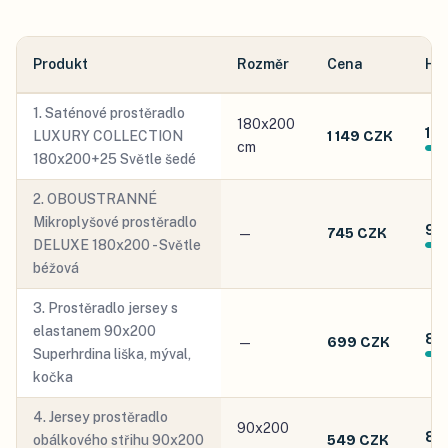
Produkt
Rozměr
Cena
Ho
1
.
Saténové prostěradlo
180x200
10.
LUXURY COLLECTION
1 149 CZK
cm
180x200+25 Světle šedé
2
.
OBOUSTRANNÉ
Mikroplyšové prostěradlo
9.
—
745 CZK
DELUXE 180x200 - Světle
béžová
3
.
Prostěradlo jersey s
elastanem 90x200
8.
—
699 CZK
Superhrdina liška, mýval,
kočka
4
.
Jersey prostěradlo
90x200
8.2
obálkového střihu 90x200
549 CZK