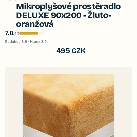
Mikroplyšové prostěradlo
DELUXE 90x200 - Žluto-
oranžová
7.8
/
10
Redakce
8.8
· Hlasy
3.9
495 CZK