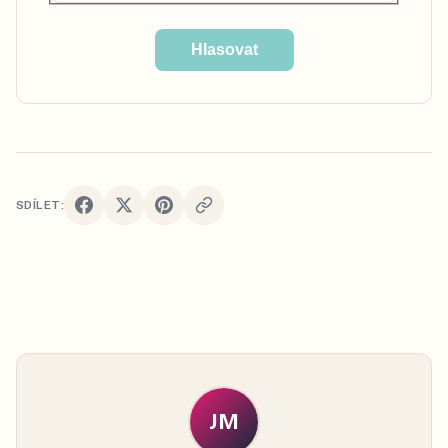
Hlasovat
SDÍLET:
JM