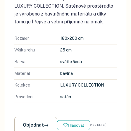
LUXURY COLLECTION. Saténové prostěradlo
je vyrobeno z bavlněného materiálu a díky
tomu je hřejivé a velmi příjemné na omak.
Rozměr
180x200 cm
Výška rohu
25 cm
Barva
světle šedá
Materiál
bavlna
Kolekce
LUXURY COLLECTION
Provedení
satén
Objednat
→
Hlasovat
277
hlasů