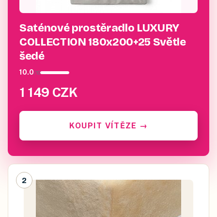
Saténové prostěradlo LUXURY
COLLECTION 180x200+25 Světle
šedé
10.0
/
10
1 149 CZK
KOUPIT VÍTĚZE
→
2