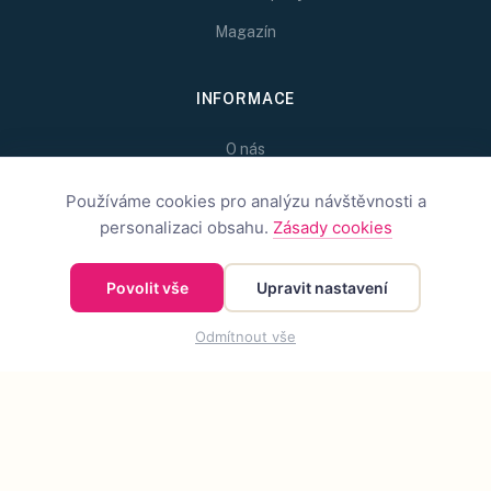
Magazín
INFORMACE
O nás
Jak hodnotíme
Používáme cookies pro analýzu návštěvnosti a
personalizaci obsahu.
Zásady cookies
Spolupráce
Zlatý Kolibřík
Povolit vše
Upravit nastavení
KONTAKT
Odmítnout vše
Chcete spolupracovat?
Napište nám na
redakce@inspirativni.cz