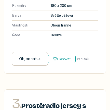
Rozměry
180 x 200 cm
Barva
Světle béžová
Vlastnosti
Oboustranné
Řada
Deluxe
Objednat
→
Hlasovat
221
hlasů
3
.
Prostěradlo jersey s