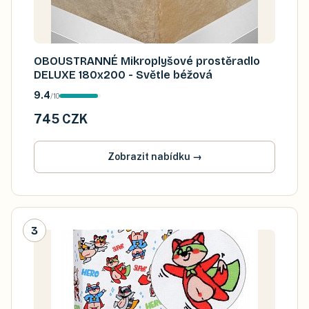
OBOUSTRANNÉ Mikroplyšové prostěradlo
DELUXE 180x200 - Světle béžová
9.4
/
10
745 CZK
Zobrazit nabídku
→
3