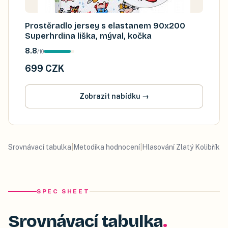
Prostěradlo jersey s elastanem 90x200
Superhrdina liška, mýval, kočka
8.8
/
10
699 CZK
Zobrazit nabídku
→
Srovnávací tabulka
|
Metodika hodnocení
|
Hlasování Zlatý Kolibřík
SPEC SHEET
Srovnávací tabulka