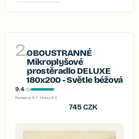
2
.
OBOUSTRANNÉ
Mikroplyšové
prostěradlo DELUXE
180x200 - Světle béžová
9.4
/
10
Redakce
9.7
· Hlasy
8.0
745 CZK