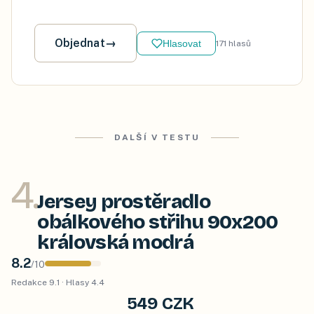
Objednat
→
Hlasovat
171
hlasů
DALŠÍ V TESTU
4
.
Jersey prostěradlo
obálkového střihu 90x200
královská modrá
8.2
/
10
Redakce
9.1
· Hlasy
4.4
549 CZK