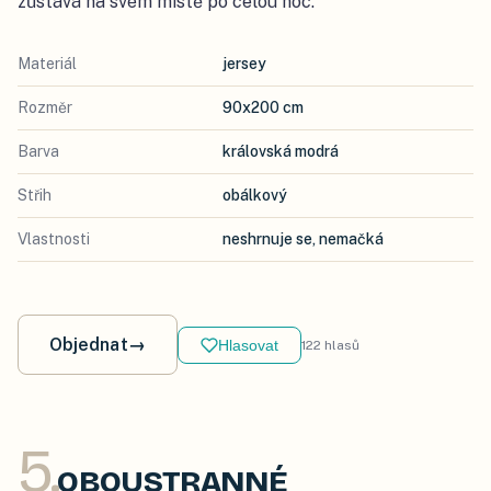
zůstává na svém místě po celou noc.
Materiál
jersey
Rozměr
90x200 cm
Barva
královská modrá
Střih
obálkový
Vlastnosti
neshrnuje se, nemačká
Objednat
→
Hlasovat
122
hlasů
5
.
OBOUSTRANNÉ