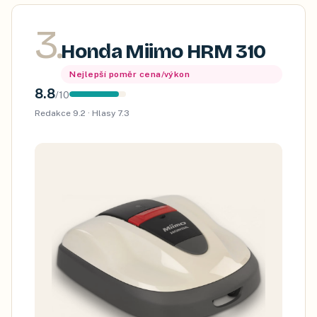
3
.
Honda Miimo HRM 310
Nejlepší poměr cena/výkon
8.8
/
10
Redakce
9.2
· Hlasy
7.3