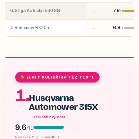
6
.
Stiga Autoclip 530 SG
—
7.6
/
10
7
.
Robomow RX20u
—
6.8
/
10
ZLATÝ KOLIBŘÍK
VÍTĚZ TESTU
1
.
Husqvarna
Automower 315X
Celkově nejlepší
9.6
/
10
Redakce
9.5
· Hlasy
10.0