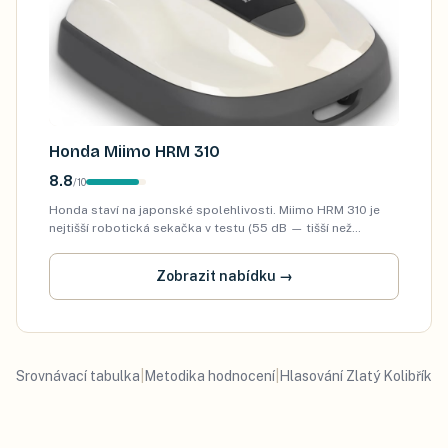
Honda Miimo HRM 310
8.8
/
10
Honda staví na japonské spolehlivosti. Miimo HRM 310 je
nejtišší robotická sekačka v testu (55 dB — tišší než
lednička), 3 noseové sečíci nože pro perfektně rovný střih a
alarm proti krádeži. Hlavní r…
Zobrazit nabídku
→
Srovnávací tabulka
|
Metodika hodnocení
|
Hlasování Zlatý Kolibřík