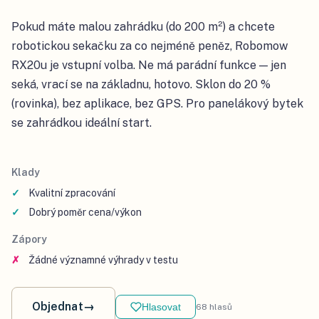
Pokud máte malou zahrádku (do 200 m²) a chcete
robotickou sekačku za co nejméně peněz, Robomow
RX20u je vstupní volba. Ne má parádní funkce — jen
seká, vrací se na základnu, hotovo. Sklon do 20 %
(rovinka), bez aplikace, bez GPS. Pro panelákový bytek
se zahrádkou ideální start.
Klady
Kvalitní zpracování
Dobrý poměr cena/výkon
Zápory
Žádné významné výhrady v testu
Objednat
→
Hlasovat
68
hlasů