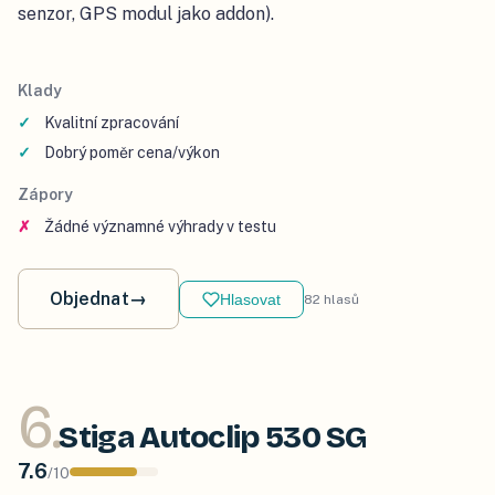
senzor, GPS modul jako addon).
Klady
Kvalitní zpracování
Dobrý poměr cena/výkon
Zápory
Žádné významné výhrady v testu
Objednat
→
Hlasovat
82
hlasů
6
.
Stiga Autoclip 530 SG
7.6
/
10