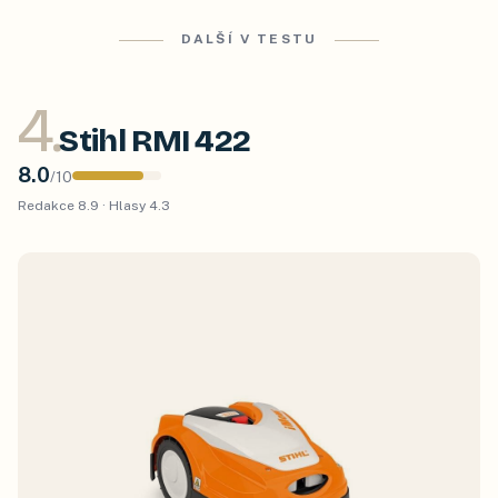
DALŠÍ V TESTU
4
.
Stihl RMI 422
8.0
/
10
Redakce
8.9
· Hlasy
4.3