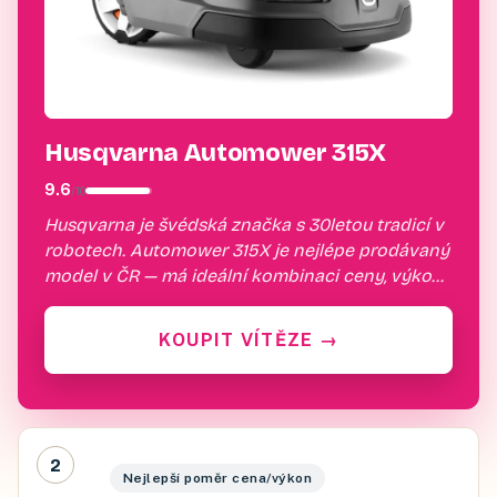
Husqvarna Automower 315X
9.6
/
10
Husqvarna je švédská značka s 30letou tradicí v
robotech. Automower 315X je nejlépe prodávaný
model v ČR — má ideální kombinaci ceny, výkonu
a chytrých funkcí. GPS sledování polohy +
zabezpečení proti…
KOUPIT VÍTĚZE
→
2
Nejlepší poměr cena/výkon