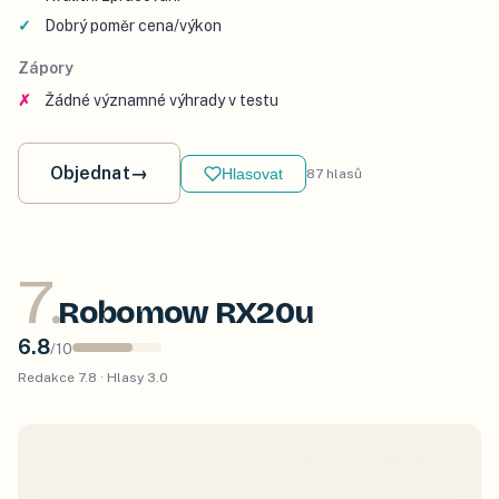
Dobrý poměr cena/výkon
Zápory
Žádné významné výhrady v testu
Objednat
→
Hlasovat
87
hlasů
7
.
Robomow RX20u
6.8
/
10
Redakce
7.8
· Hlasy
3.0