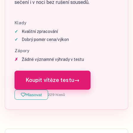
sečení i v noci bez rušení sousedů.
Klady
Kvalitní zpracování
Dobrý poměr cena/výkon
Zápory
Žádné významné výhrady v testu
Koupit vítěze testu
→
Hlasovat
229
hlasů