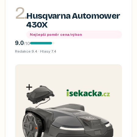
2
.
Husqvarna Automower
430X
Nejlepší poměr cena/výkon
9.0
/
10
Redakce
9.4
· Hlasy
7.4