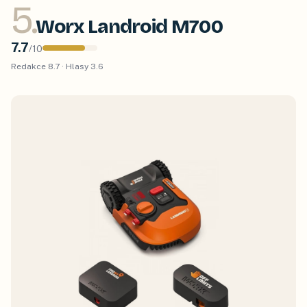
5
.
Worx Landroid M700
7.7
/
10
Redakce
8.7
· Hlasy
3.6