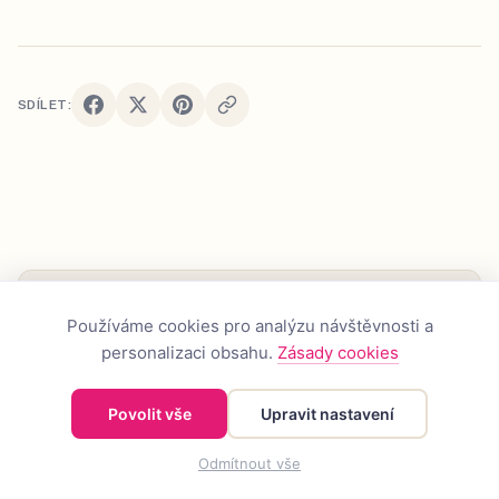
SDÍLET:
Používáme cookies pro analýzu návštěvnosti a
JM
personalizaci obsahu.
Zásady cookies
Jana Martincová
Povolit vše
Upravit nastavení
REDAKTORKA INSPIRATIVNÍ.CZ — BYDLENÍ, KRÁSA, DIY
Jana píše pro Inspirativní.cz o bydlení, kráse a
Odmítnout vše
šikovných nápadech pro domácnost. Baví ji hledat