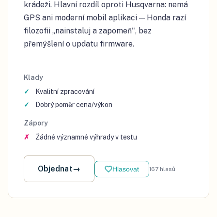
krádeži. Hlavní rozdíl oproti Husqvarna: nemá
GPS ani moderní mobil aplikaci — Honda razí
filozofii „nainstaluj a zapomeň", bez
přemýšlení o updatu firmware.
Klady
Kvalitní zpracování
Dobrý poměr cena/výkon
Zápory
Žádné významné výhrady v testu
Objednat
→
Hlasovat
167
hlasů