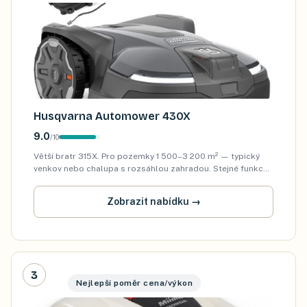
Husqvarna Automower 430X
9.0
/
10
Větší bratr 315X. Pro pozemky 1 500–3 200 m² — typický
venkov nebo chalupa s rozsáhlou zahradou. Stejné funkce
jako 315X (GPS, anti-theft, app), navíc delší výdrž baterie
(250 minut vs 70 minut) a pev…
Zobrazit nabídku
→
3
Nejlepší poměr cena/výkon