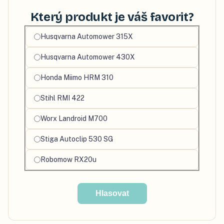
Který produkt je váš favorit?
Vyberte
Husqvarna Automower 315X
svůj
Husqvarna Automower 430X
oblíbený
produkt
Honda Miimo HRM 310
Stihl RMI 422
Worx Landroid M700
Stiga Autoclip 530 SG
Robomow RX20u
Hlasovat