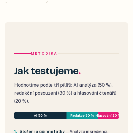
METODIKA
Jak testujeme
Hodnotíme podle tří pilířů: AI analýza (50 %),
redakční posouzení (30 %) a hlasování čtenářů
(20 %).
AI 50 %
Redakce 30 %
Hlasování 20 %
Složení a účinné látky
—
Analýza ingrediencí,