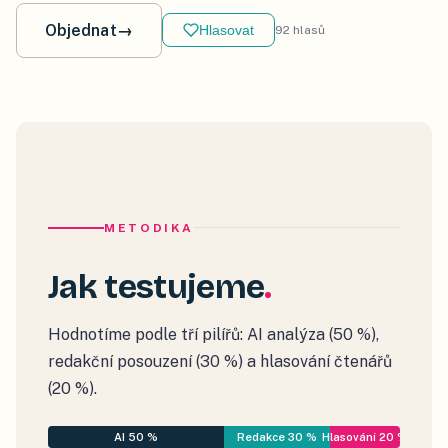
Objednat
→
Hlasovat
92
hlasů
METODIKA
Jak testujeme
Hodnotíme podle tří pilířů: AI analýza (50 %),
redakční posouzení (30 %) a hlasování čtenářů
(20 %).
AI 50 %
Redakce 30 %
Hlasování 20 %