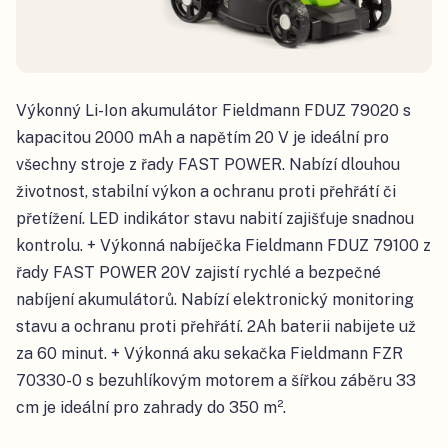
Výkonný Li-Ion akumulátor Fieldmann FDUZ 79020 s
kapacitou 2000 mAh a napětím 20 V je ideální pro
všechny stroje z řady FAST POWER. Nabízí dlouhou
životnost, stabilní výkon a ochranu proti přehřátí či
přetížení. LED indikátor stavu nabití zajišťuje snadnou
kontrolu. + Výkonná nabíječka Fieldmann FDUZ 79100 z
řady FAST POWER 20V zajistí rychlé a bezpečné
nabíjení akumulátorů. Nabízí elektronický monitoring
stavu a ochranu proti přehřátí. 2Ah baterii nabijete už
za 60 minut. + Výkonná aku sekačka Fieldmann FZR
70330-0 s bezuhlíkovým motorem a šířkou záběru 33
cm je ideální pro zahrady do 350 m².