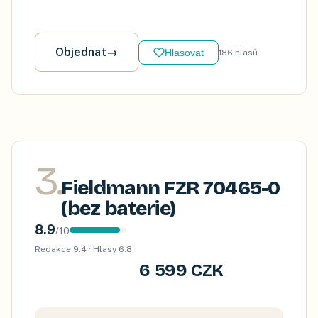
Objednat
→
Hlasovat
186
hlasů
3
.
Fieldmann FZR 70465-0
(bez baterie)
8.9
/
10
Redakce
9.4
· Hlasy
6.8
6 599 CZK