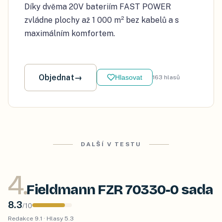
Díky dvěma 20V bateriím FAST POWER
zvládne plochy až 1 000 m² bez kabelů a s
maximálním komfortem.
Objednat
→
Hlasovat
163
hlasů
DALŠÍ V TESTU
4
.
Fieldmann FZR 70330-0 sada
8.3
/
10
Redakce
9.1
· Hlasy
5.3