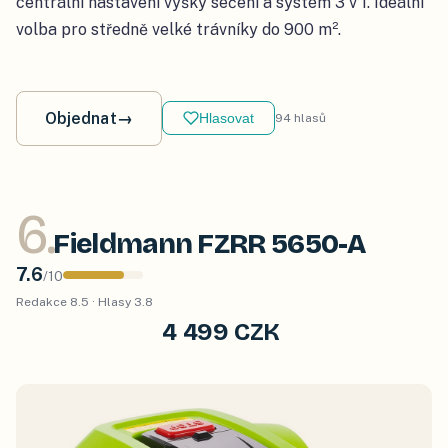
centrální nastavení výšky sečení a systém 3 v 1. Ideální
volba pro středně velké trávníky do 900 m².
Objednat
→
Hlasovat
94
hlasů
6
.
Fieldmann FZRR 5650-A
7.6
/
10
Redakce
8.5
· Hlasy
3.8
4 499 CZK