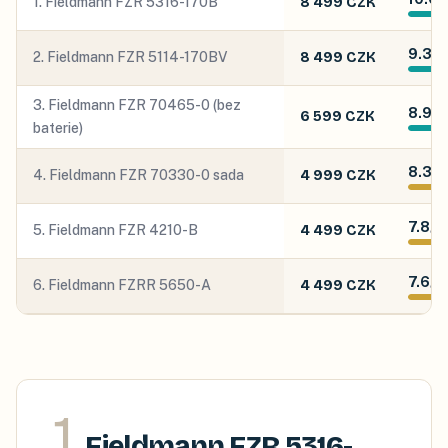
1
.
Fieldmann FZR 5316-170B
8 499 CZK
/
1
9.3
2
.
Fieldmann FZR 5114-170BV
8 499 CZK
/
10
3
.
Fieldmann FZR 70465-0 (bez
8.9
6 599 CZK
/
10
baterie)
8.3
4
.
Fieldmann FZR 70330-0 sada
4 999 CZK
/
10
7.8
5
.
Fieldmann FZR 4210-B
4 499 CZK
/
10
7.6
6
.
Fieldmann FZRR 5650-A
4 499 CZK
/
10
1
.
Fieldmann FZR 5316-