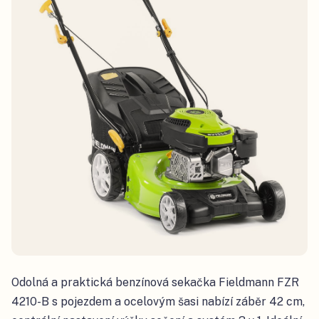
Odolná a praktická benzínová sekačka Fieldmann FZR
4210-B s pojezdem a ocelovým šasi nabízí záběr 42 cm,