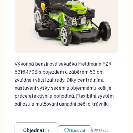
Výkonná benzínová sekačka Fieldmann FZR
5316-170B s pojezdem a záběrem 53 cm
zvládne i větší zahrady. Díky centrálnímu
nastavení výšky sečení a objemnému koši je
práce efektivní a pohodlná. Flexibilní systém
odhozu a mulčování usnadní péči o trávník.
Objednat
→
Hlasovat
239
hlasů