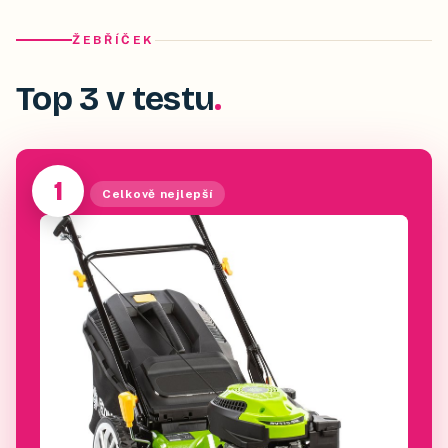
ŽEBŘÍČEK
Top 3 v testu
1
Celkově nejlepší