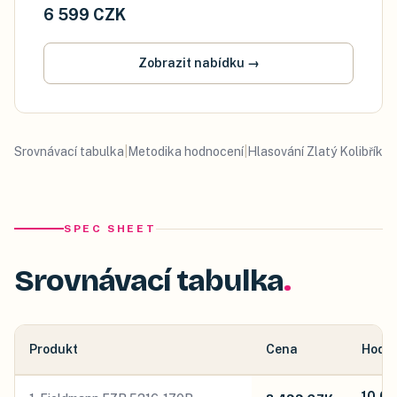
6 599 CZK
Zobrazit nabídku
→
Srovnávací tabulka
|
Metodika hodnocení
|
Hlasování Zlatý Kolibřík
SPEC SHEET
Srovnávací tabulka
Produkt
Cena
Hodn
10.0