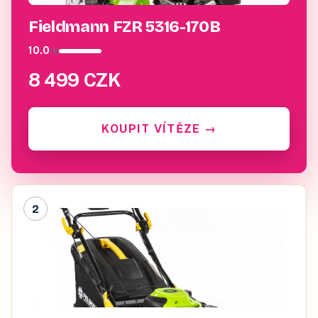
Fieldmann FZR 5316-170B
10.0
/
10
8 499 CZK
KOUPIT VÍTĚZE
→
2