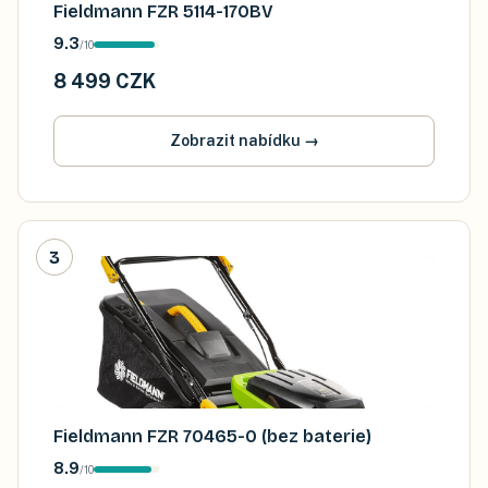
Fieldmann FZR 5114-170BV
9.3
/
10
8 499 CZK
Zobrazit nabídku
→
3
Fieldmann FZR 70465-0 (bez baterie)
8.9
/
10