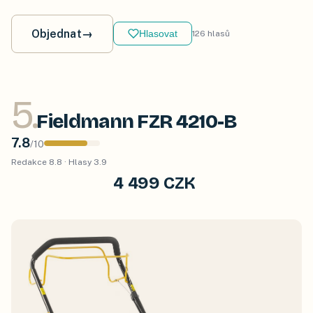
Objednat
→
Hlasovat
126
hlasů
5
.
Fieldmann FZR 4210-B
7.8
/
10
Redakce
8.8
· Hlasy
3.9
4 499 CZK