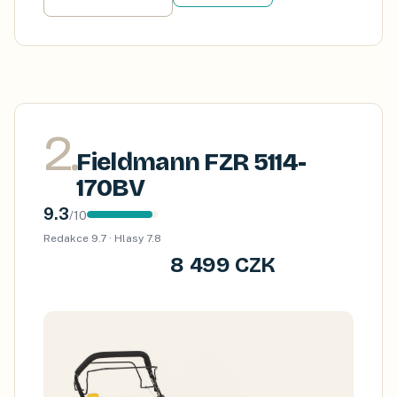
2
.
Fieldmann FZR 5114-
170BV
9.3
/
10
Redakce
9.7
· Hlasy
7.8
8 499 CZK