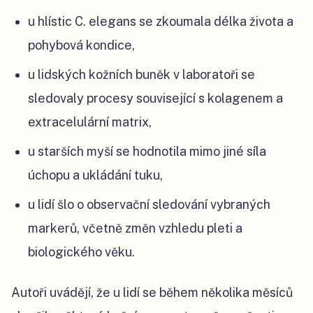
u hlístic C. elegans se zkoumala délka života a
pohybová kondice,
u lidských kožních buněk v laboratoři se
sledovaly procesy související s kolagenem a
extracelulární matrix,
u starších myší se hodnotila mimo jiné síla
úchopu a ukládání tuku,
u lidí šlo o observační sledování vybraných
markerů, včetně změn vzhledu pleti a
biologického věku.
Autoři uvádějí, že u lidí se během několika měsíců