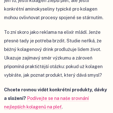
jen to, jestli kolagen zlepší pleť, ale jestli
konkrétní aminokyseliny typické pro kolagen
mohou ovlivňovat procesy spojené se stárnutím.
To zní skoro jako reklama na elixír mládí. Jenže
přesně tady je potřeba brzdit. Studie neříká, že
běžný kolagenový drink prodlužuje lidem život.
Ukazuje zajímavý směr výzkumu a zároveň
připomíná praktičtější otázku: pokud už kolagen
vybíráte, jak poznat produkt, který dává smysl?
Chcete rovnou vidět konkrétní produkty, dávky
a složení?
Podívejte se na naše srovnání
nejlepších kolagenů na pleť
.