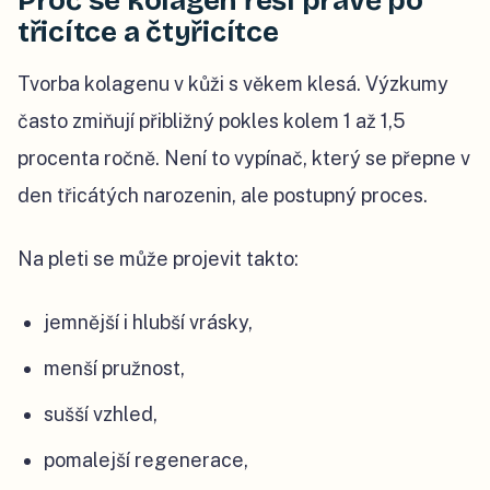
Proč se kolagen řeší právě po
třicítce a čtyřicítce
Tvorba kolagenu v kůži s věkem klesá. Výzkumy
často zmiňují přibližný pokles kolem 1 až 1,5
procenta ročně. Není to vypínač, který se přepne v
den třicátých narozenin, ale postupný proces.
Na pleti se může projevit takto:
jemnější i hlubší vrásky,
menší pružnost,
sušší vzhled,
pomalejší regenerace,