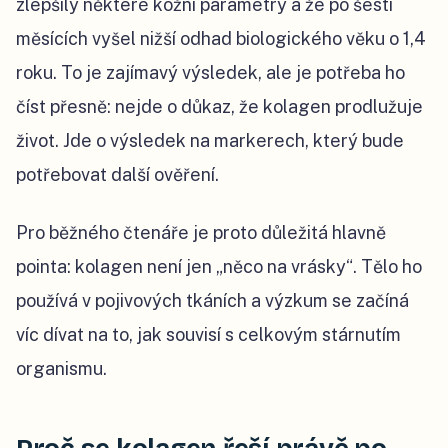
zlepšily některé kožní parametry a že po šesti
měsících vyšel nižší odhad biologického věku o 1,4
roku. To je zajímavý výsledek, ale je potřeba ho
číst přesně: nejde o důkaz, že kolagen prodlužuje
život. Jde o výsledek na markerech, který bude
potřebovat další ověření.
Pro běžného čtenáře je proto důležitá hlavně
pointa: kolagen není jen „něco na vrásky“. Tělo ho
používá v pojivových tkáních a výzkum se začíná
víc dívat na to, jak souvisí s celkovým stárnutím
organismu.