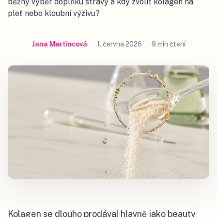
běžný výběr doplňku stravy a kdy zvolit kolagen na
pleť nebo kloubní výživu?
Jana Martincová
1. června 2026
9 min čtení
Kolagen se dlouho prodával hlavně jako beauty