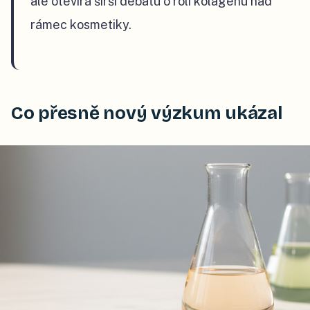
ale otevírá širší debatu o roli kolagenu nad
rámec kosmetiky.
Co přesně nový výzkum ukázal