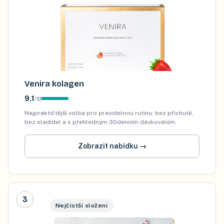
Venira kolagen
9.1
/
10
Nejpraktičtější volba pro pravidelnou rutinu: bez příchutě,
bez sladidel a s přehledným 30denním dávkováním.
Zobrazit nabídku
→
3
Nejčistší složení