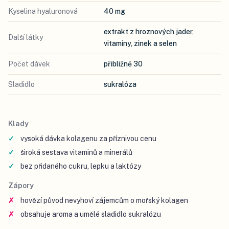
Kyselina hyaluronová
40 mg
extrakt z hroznových jader,
Další látky
vitaminy, zinek a selen
Počet dávek
přibližně 30
Sladidlo
sukralóza
Klady
vysoká dávka kolagenu za příznivou cenu
široká sestava vitaminů a minerálů
bez přidaného cukru, lepku a laktózy
Zápory
hovězí původ nevyhoví zájemcům o mořský kolagen
obsahuje aroma a umělé sladidlo sukralózu