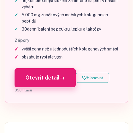
nejkomplexnější složení zaměřené na pleť v našem
výběru
5 000 mg značkových mořských kolagenních
peptidů
30denní balení bez cukru, lepku a laktózy
Zápory
vyšší cena než u jednodušších kolagenových směsí
obsahuje rybí alergen
Otevřít detail
→
Hlasovat
850
hlasů