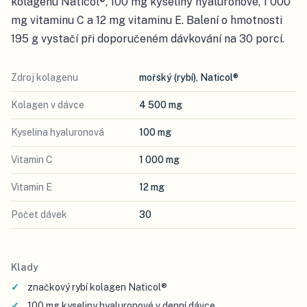
kolagenu Naticol®, 100 mg kyseliny hyaluronové, 1 000
mg vitaminu C a 12 mg vitaminu E. Balení o hmotnosti
195 g vystačí při doporučeném dávkování na 30 porcí.
Zdroj kolagenu
mořský (rybí), Naticol®
Kolagen v dávce
4 500 mg
Kyselina hyaluronová
100 mg
Vitamin C
1 000 mg
Vitamin E
12 mg
Počet dávek
30
Klady
značkový rybí kolagen Naticol®
100 mg kyseliny hyaluronové v denní dávce