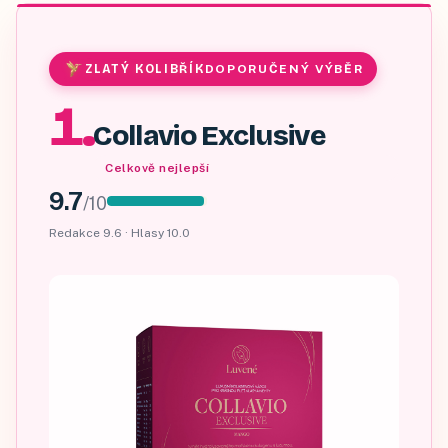
ZLATÝ KOLIBŘÍK
DOPORUČENÝ VÝBĚR
1
.
Collavio Exclusive
Celkově nejlepší
9.7
/
10
Redakce
9.6
· Hlasy
10.0