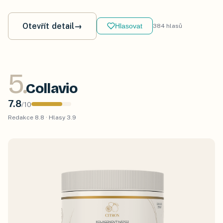
Otevřít detail
→
Hlasovat
384
hlasů
5
.
Collavio
7.8
/
10
Redakce
8.8
· Hlasy
3.9