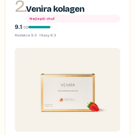
2
.
Venira kolagen
Nejlepší chuť
9.1
/
10
Redakce
9.3
· Hlasy
8.3