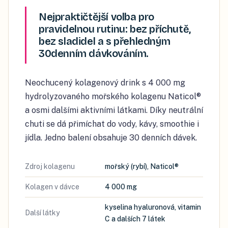
Nejpraktičtější volba pro
pravidelnou rutinu: bez příchutě,
bez sladidel a s přehledným
30denním dávkováním.
Neochucený kolagenový drink s 4 000 mg
hydrolyzovaného mořského kolagenu Naticol®
a osmi dalšími aktivními látkami. Díky neutrální
chuti se dá přimíchat do vody, kávy, smoothie i
jídla. Jedno balení obsahuje 30 denních dávek.
Zdroj kolagenu
mořský (rybí), Naticol®
Kolagen v dávce
4 000 mg
kyselina hyaluronová, vitamin
Další látky
C a dalších 7 látek