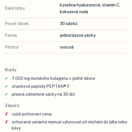
kyselina hyaluronová, vitamin C,
Další látky
kokosová voda
Počet dávek
30 sáčků
Forma
jednorázové sáčky
Příchuť
ovocná
Klady
7 000 mg mořského kolagenu v jedné dávce
značkové peptidy PEPTAN® F
přesně odměřené sáčky na 30 dní
Zápory
vyšší pořizovací cena
ochucená varianta nemusí vyhovovat při míchání do jídla nebo
kávy