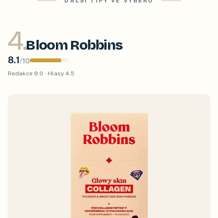
DALŠÍ TIPY VE VÝBĚRU
4
.
Bloom Robbins
8.1
/
10
Redakce
9.0
· Hlasy
4.5