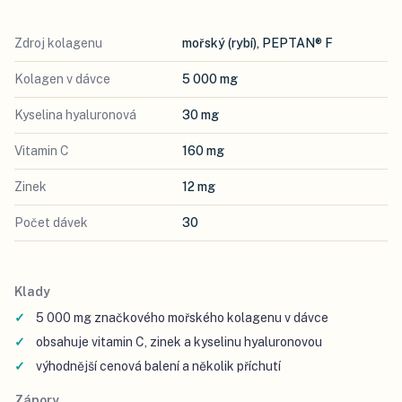
Zdroj kolagenu
mořský (rybí), PEPTAN® F
Kolagen v dávce
5 000 mg
Kyselina hyaluronová
30 mg
Vitamin C
160 mg
Zinek
12 mg
Počet dávek
30
Klady
5 000 mg značkového mořského kolagenu v dávce
obsahuje vitamin C, zinek a kyselinu hyaluronovou
výhodnější cenová balení a několik příchutí
Zápory