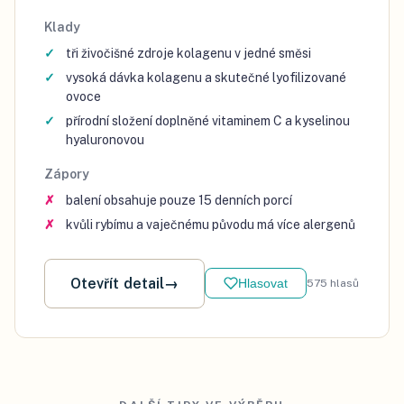
Klady
tři živočišné zdroje kolagenu v jedné směsi
vysoká dávka kolagenu a skutečné lyofilizované
ovoce
přírodní složení doplněné vitaminem C a kyselinou
hyaluronovou
Zápory
balení obsahuje pouze 15 denních porcí
kvůli rybímu a vaječnému původu má více alergenů
Otevřít detail
→
Hlasovat
575
hlasů