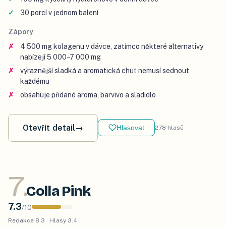
30 porcí v jednom balení
Zápory
4 500 mg kolagenu v dávce, zatímco některé alternativy
nabízejí 5 000–7 000 mg
výraznější sladká a aromatická chuť nemusí sednout
každému
obsahuje přidané aroma, barvivo a sladidlo
Otevřít detail
→
Hlasovat
278
hlasů
7
.
Colla Pink
7.3
/
10
Redakce
8.3
· Hlasy
3.4