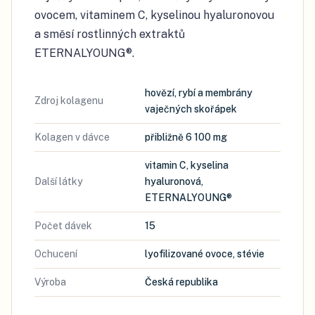
ovocem, vitaminem C, kyselinou hyaluronovou
a směsí rostlinných extraktů
ETERNALYOUNG®.
hovězí, rybí a membrány
Zdroj kolagenu
vaječných skořápek
Kolagen v dávce
přibližně 6 100 mg
vitamin C, kyselina
Další látky
hyaluronová,
ETERNALYOUNG®
Počet dávek
15
Ochucení
lyofilizované ovoce, stévie
Výroba
Česká republika