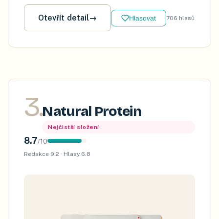
Otevřít detail
→
Hlasovat
706
hlasů
3
.
Natural Protein
Nejčistší složení
8.7
/
10
Redakce
9.2
· Hlasy
6.8