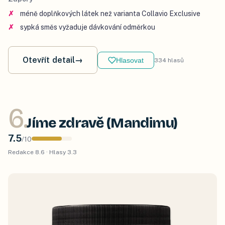
méně doplňkových látek než varianta Collavio Exclusive
sypká směs vyžaduje dávkování odměrkou
Otevřít detail
→
Hlasovat
334
hlasů
6
.
Jíme zdravě (Mandimu)
7.5
/
10
Redakce
8.6
· Hlasy
3.3