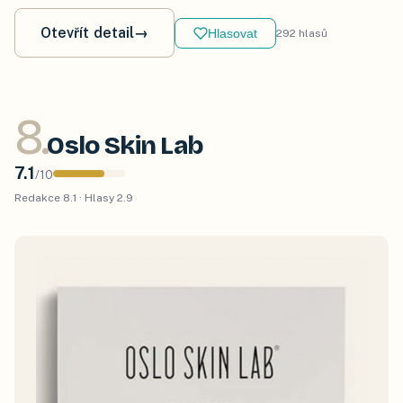
Otevřít detail
→
Hlasovat
292
hlasů
8
.
Oslo Skin Lab
7.1
/
10
Redakce
8.1
· Hlasy
2.9