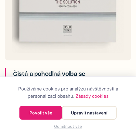
Čistá a pohodlná volba se
značkovými peptidy. Hlavní
nevýhodou je vysoká cena za 2
Používáme cookies pro analýzu návštěvnosti a
500mg denní dávku.
personalizaci obsahu.
Zásady cookies
Povolit vše
Upravit nastavení
Minimalistický produkt s jedinou složkou: 2 500 mg
hydrolyzovaných hovězích kolagenních peptidů
Odmítnout vše
Verisol® v sáčku. Je bez příchuti a lze ho přimíchat do