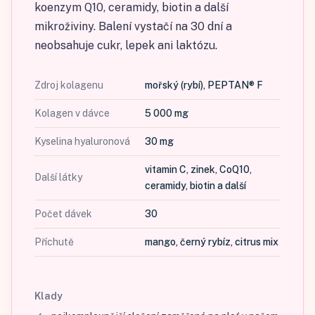
koenzym Q10, ceramidy, biotin a další
mikroživiny. Balení vystačí na 30 dní a
neobsahuje cukr, lepek ani laktózu.
Zdroj kolagenu
mořský (rybí), PEPTAN® F
Kolagen v dávce
5 000 mg
Kyselina hyaluronová
30 mg
vitamin C, zinek, CoQ10,
Další látky
ceramidy, biotin a další
Počet dávek
30
Příchutě
mango, černý rybíz, citrus mix
Klady