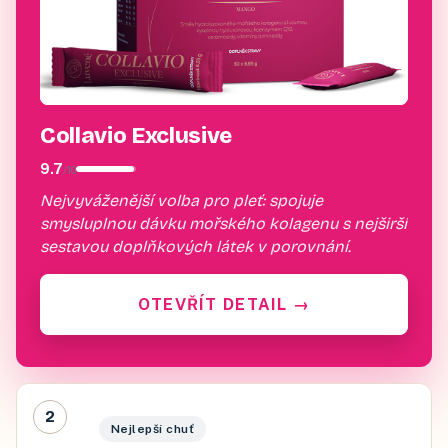
Collavio Exclusive
9.7
/
10
Nejvyváženější volba pro pleť: spojuje
smysluplnou dávku mořského kolagenu s nejširší
sestavou doplňkových látek v porovnání.
OTEVŘÍT DETAIL
→
2
Nejlepší chuť