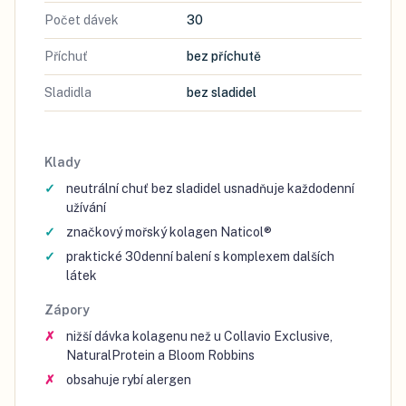
Počet dávek
30
Příchuť
bez příchutě
Sladidla
bez sladidel
Klady
neutrální chuť bez sladidel usnadňuje každodenní
užívání
značkový mořský kolagen Naticol®
praktické 30denní balení s komplexem dalších
látek
Zápory
nižší dávka kolagenu než u Collavio Exclusive,
NaturalProtein a Bloom Robbins
obsahuje rybí alergen