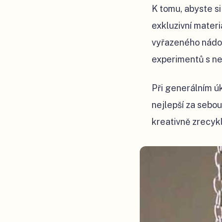
K tomu, abyste si
exkluzivní materi
vyřazeného nádob
experimentů s n
Při generálním úk
nejlepší za sebou.
kreativně zrecyk