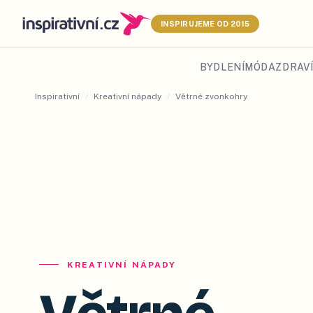
INSPIRUJEME OD 2015
BYDLENÍ
MÓDA
ZDRAVÍ
Inspirativní
/
Kreativní nápady
/
Větrné zvonkohry
KREATIVNÍ NÁPADY