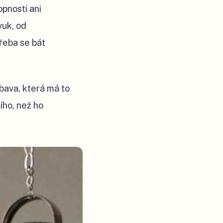
opnosti ani
vuk, od
řeba se bát
ýbava, která má to
šího, než ho