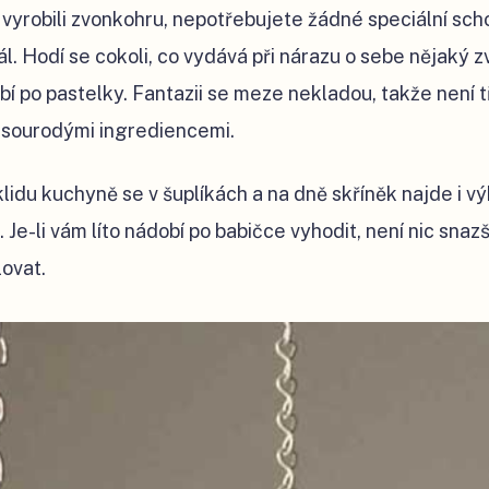
 vyrobili zvonkohru, nepotřebujete žádné speciální sch
ál. Hodí se cokoli, co vydává při nárazu o sebe nějaký z
í po pastelky. Fantazii se meze nekladou, takže není t
esourodými ingrediencemi.
lidu kuchyně se v šuplíkách a na dně skříněk najde i v
 Je-li vám líto nádobí po babičce vyhodit, není nic snaz
lovat.