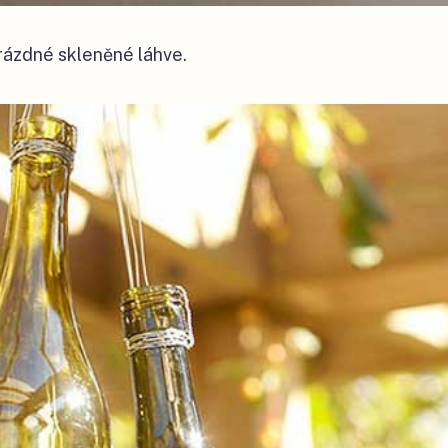
prázdné skleněné láhve.