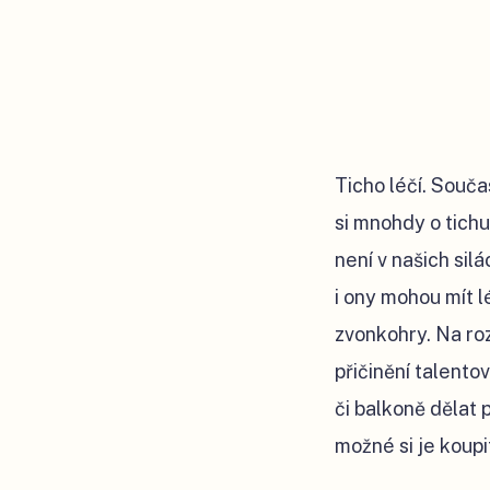
Ticho léčí. Souča
si mnohdy o tichu
není v našich silá
i ony mohou mít l
zvonkohry. Na roz
přičinění talent
či balkoně dělat 
možné si je koupi