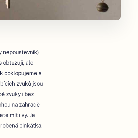
dy nepoustevník)
 obtěžují, ale
opak obklopujeme a
bících zvuků jsou
bé zvuky i bez
mohou na zahradě
te mít i vy. Je
yrobená cinkátka.