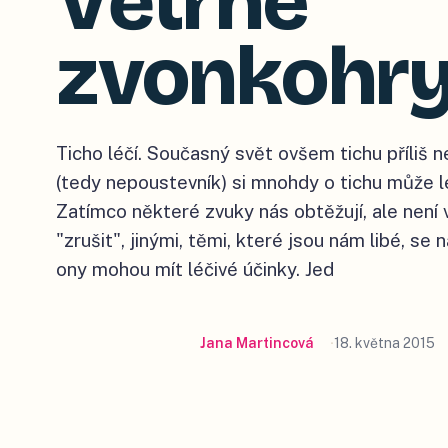
Větrné
zvonkohr
Ticho léčí. Současný svět ovšem tichu příliš 
(tedy nepoustevník) si mnohdy o tichu může l
Zatímco některé zvuky nás obtěžují, ale není v
"zrušit", jinými, těmi, které jsou nám libé, se
ony mohou mít léčivé účinky. Jed
Jana Martincová
18. května 2015