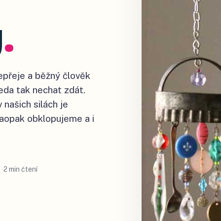
y
.
nepřeje a běžný člověk
eda tak nechat zdát.
 našich silách je
 naopak obklopujeme a i
2 min čtení