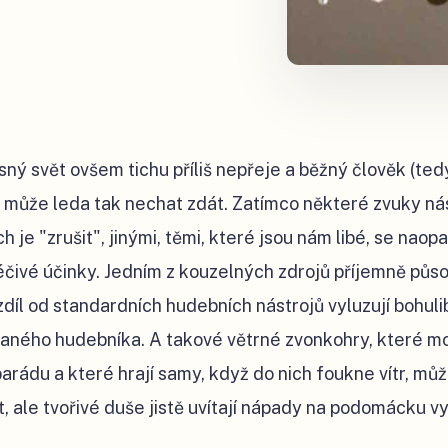
sný svět ovšem tichu příliš nepřeje a běžný člověk (te
 může leda tak nechat zdát. Zatímco některé zvuky nás
ch je "zrušit", jinými, těmi, které jsou nám libé, se na
éčivé účinky. Jedním z kouzelných zdrojů příjemně půso
díl od standardních hudebních nástrojů vyluzují bohuli
ovaného hudebníka. A takové větrné zvonkohry, které 
parádu a které hrají samy, když do nich foukne vítr, může
t, ale tvořivé duše jistě uvítají nápady na podomácku v