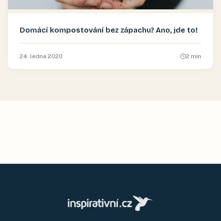
Domácí kompostování bez zápachu? Ano, jde to!
24. ledna 2020
2
min