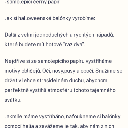
- samolepící černý papír
Jak si halloweenské balónky vyrobíme:
Další z velmi jednoduchých a rychlých nápadů,
které budete mít hotové "raz dva".
Nejdříve si ze samolepícího papíru vystříháme
motivy obličejů. Oči, nosy,pusy a obočí. Snažíme se
držet v lehce strašidelném duchu, abychom
perfektně vystihli atmosféru tohoto tajemného
svátku.
Jakmile máme vystříháno, nafoukneme si balónky
pomocí helia a zavážeme je tak, aby nám z nich