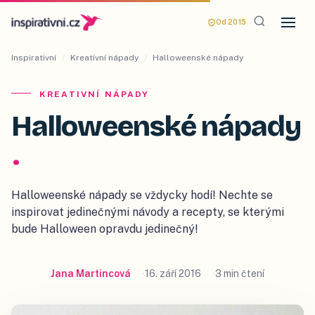
Od 2015
Inspirativní
/
Kreativní nápady
/
Halloweenské nápady
KREATIVNÍ NÁPADY
Halloweenské nápady
.
Halloweenské nápady se vždycky hodí! Nechte se
inspirovat jedinečnými návody a recepty, se kterými
bude Halloween opravdu jedinečný!
Jana Martincová
16. září 2016
3 min čtení