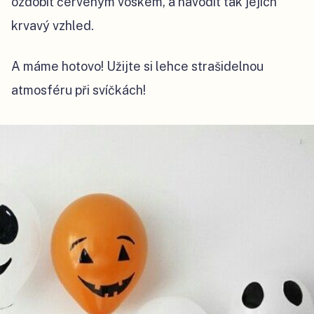
ozdobit červeným voskem, a navodit tak jejich
krvavý vzhled.
A máme hotovo! Užijte si lehce strašidelnou
atmosféru při svíčkách!