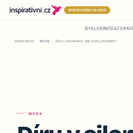
INSPIRUJEME OD 2015
BYDLENÍ
MÓDA
ZDRAVÍ
Inspirativní
/
Móda
/
Díry v silonkách: Jak tomu předejít?
MÓDA