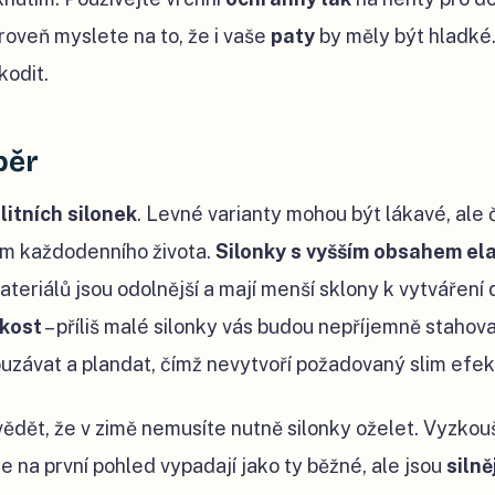
roveň myslete na to, že i vaše
paty
by měly být hladké.
kodit.
běr
litních silonek
. Levné varianty mohou být lákavé, ale 
m každodenního života.
Silonky s vyšším obsahem el
teriálů jsou odolnější a mají menší sklony k vytváření 
ikost
– příliš malé silonky vás budou nepříjemně stahovat
uzávat a plandat, čímž nevytvoří požadovaný slim efek
vědět, že v zimě nemusíte nutně silonky oželet. Vyzko
ce na první pohled vypadají jako ty běžné, ale jsou
silně