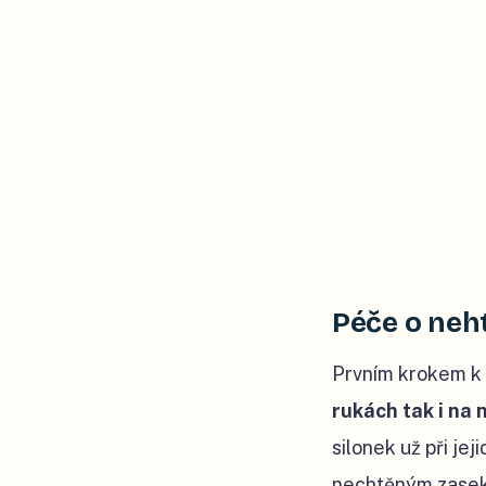
Péče o neh
Prvním krokem k 
rukách tak i na
silonek už při je
nechtěným zasekn