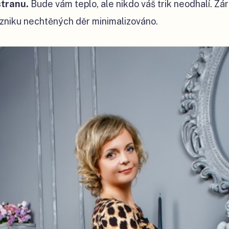
stranu.
Bude vám teplo, ale nikdo váš trik neodhalí. Zár
ko vzniku nechtěných děr minimalizováno.