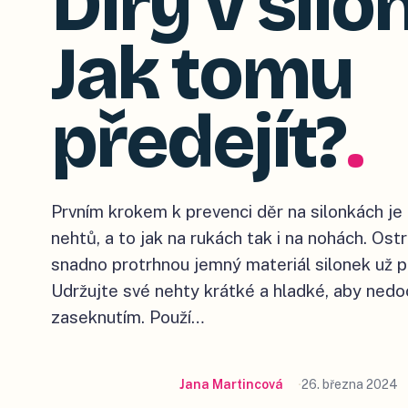
Díry v silo
Jak tomu
předejít?
.
Prvním krokem k prevenci děr na silonkách je
nehtů, a to jak na rukách tak i na nohách. Os
snadno protrhnou jemný materiál silonek už při
Udržujte své nehty krátké a hladké, aby ned
zaseknutím. Použí…
Jana Martincová
26. března 2024