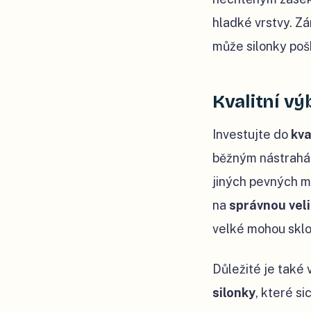
hladké vrstvy. Zá
může silonky poš
Kvalitní vý
Investujte do
kva
běžným nástrahá
jiných pevných ma
na
správnou vel
velké mohou sklo
Důležité je také 
silonky
, které si