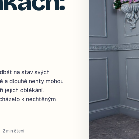
nkách:
 dbát na stav svých
tré a dlouhé nehty mohou
 jejich oblékání.
ocházelo k nechtěným
2 min čtení