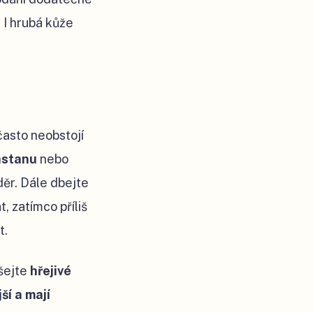
 I hrubá kůže
často neobstojí
astanu
nebo
děr. Dále dbejte
, zatímco příliš
t.
ušejte
hřejivé
jší a mají