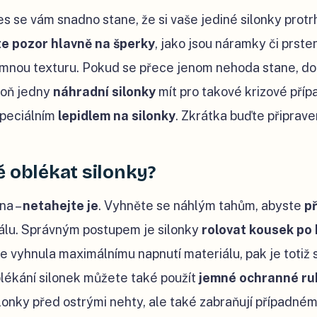
les se vám snadno stane, že si vaše jediné silonky prot
te pozor hlavně na šperky
, jako jsou náramky či prst
jemnou texturu. Pokud se přece jenom nehoda stane, d
poň jedny
náhradní silonky
mít pro takové krizové příp
speciálním
lepidlem na silonky
. Zkrátka buďte připrav
ě oblékat silonky?
dna –
netahejte je
. Vyhněte se náhlým tahům, abyste
p
álu. Správným postupem je silonky
rolovat kousek po
e vyhnula maximálnímu napnutí materiálu, pak je totiž 
blékání silonek můžete také použít
jemné ochranné ru
lonky před ostrými nehty, ale také zabraňují případné