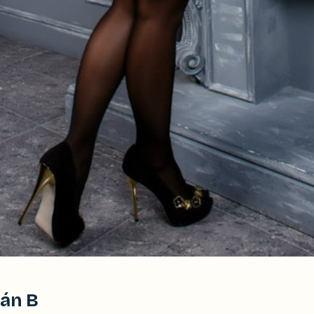
lán B