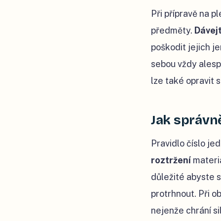
Při přípravě na p
předměty.
Dávej
poškodit jejich 
sebou vždy ales
lze také opravit 
Jak správn
Pravidlo číslo je
roztržení
materi
důležité abyste s
protrhnout. Při o
nejenže chrání si