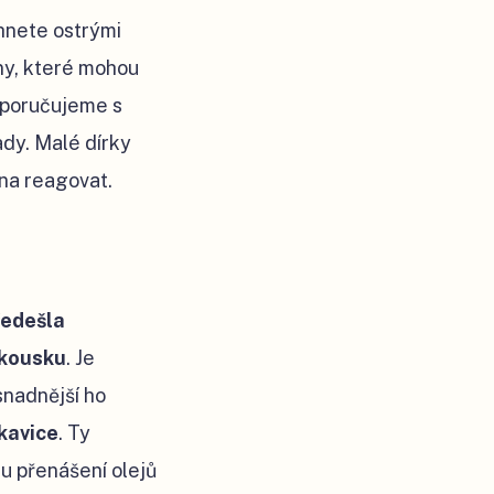
rhnete ostrými
eny, které mohou
oporučujeme s
ady. Malé dírky
ena reagovat.
ředešla
 kousku
. Je
snadnější ho
kavice
. Ty
mu přenášení olejů