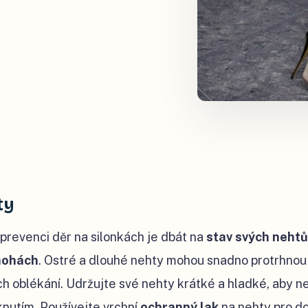
ty
prevenci děr na silonkách je dbát na
stav svých nehtů
 nohách
. Ostré a dlouhé nehty mohou snadno protrhnou
jich oblékání. Udržujte své nehty krátké a hladké, aby 
utím. Používejte vrchní
ochranný lak
na nehty pro d