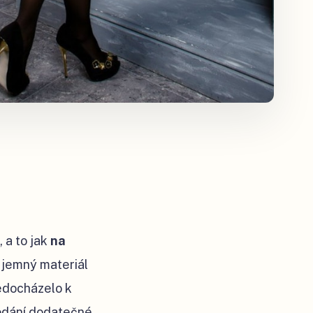
, a to jak
na
 jemný materiál
nedocházelo k
odání dodatečné