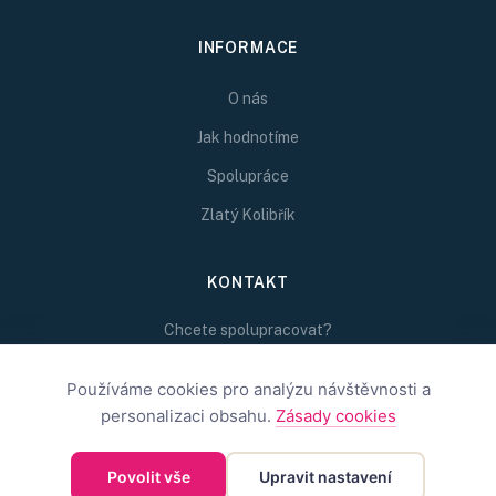
INFORMACE
O nás
Jak hodnotíme
Spolupráce
Zlatý Kolibřík
KONTAKT
Chcete spolupracovat?
Napište nám na
Používáme cookies pro analýzu návštěvnosti a
redakce@inspirativni.cz
personalizaci obsahu.
Zásady cookies
Povolit vše
Upravit nastavení
©
2026
Inspirativní.cz — Inspirativní.cz s.r.o.