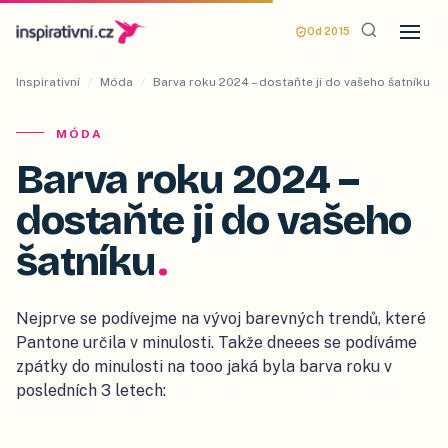
Od 2015
Inspirativní
/
Móda
/
Barva roku 2024 –⁠⁠⁠⁠⁠ dostaňte ji do vašeho šatníku
MÓDA
Barva roku 2024 –⁠⁠⁠⁠⁠
dostaňte ji do vašeho
šatníku
.
Nejprve se podívejme na vývoj barevných trendů, které
Pantone určila v minulosti. Takže dneees se podíváme
zpátky do minulosti na tooo jaká byla barva roku v
posledních 3 letech: