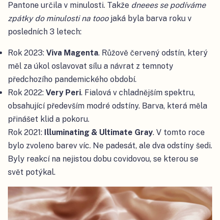
Pantone určila v minulosti. Takže
dneees se podíváme
zpátky do minulosti na tooo
jaká byla barva roku v
posledních 3 letech:
Rok 2023:
Viva Magenta
. Růžově červený odstín, který
měl za úkol oslavovat sílu a návrat z temnoty
předchozího pandemického období.
Rok 2022:
Very Peri
. Fialová v chladnějším spektru,
obsahující především modré odstíny. Barva, která měla
přinášet klid a pokoru.
Rok 2021:
Illuminating & Ultimate Gray
. V tomto roce
bylo zvoleno barev víc. Ne padesát, ale dva odstíny šedi.
Byly reakcí na nejistou dobu covidovou, se kterou se
svět potýkal.