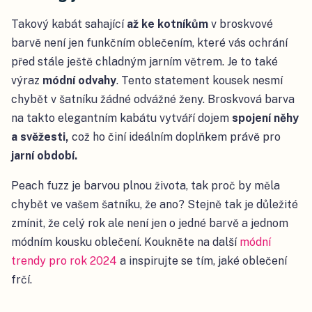
Takový kabát sahající
až ke kotníkům
v broskvové
barvě není jen funkčním oblečením, které vás ochrání
před stále ještě chladným jarním větrem. Je to také
výraz
módní odvahy
. Tento statement kousek nesmí
chybět v šatníku žádné odvážné ženy. Broskvová barva
na takto elegantním kabátu vytváří dojem
spojení něhy
a svěžesti,
což ho činí ideálním doplňkem právě pro
jarní období.
Peach fuzz je barvou plnou života, tak proč by měla
chybět ve vašem šatníku, že ano? Stejně tak je důležité
zmínit, že celý rok ale není jen o jedné barvě a jednom
módním kousku oblečení. Koukněte na další
módní
trendy pro rok 2024
a inspirujte se tím, jaké oblečení
frčí.