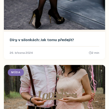
Díry v silonkách: Jak tomu předejít?
26. března 2024
2
min
MÓDA