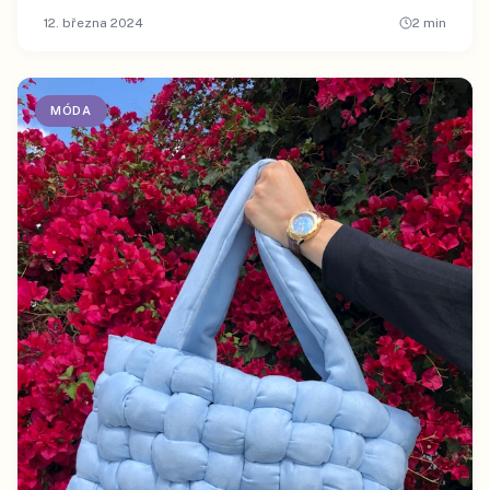
12. března 2024
2
min
MÓDA