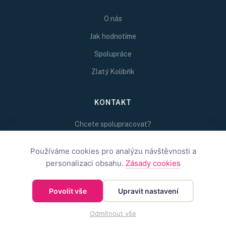
O nás
Jak hodnotíme
Spolupráce
Zlatý Kolibřík
KONTAKT
Chcete spolupracovat?
Napište nám na
redakce@inspirativni.cz
Používáme cookies pro analýzu návštěvnosti a
personalizaci obsahu.
Zásady cookies
Povolit vše
Upravit nastavení
©
2026
Inspirativní.cz — Inspirativní.cz s.r.o.
OBCHODNÍ PODMÍNKY
OCHRANA SOUKROMÍ
COOKIES
Odmítnout vše