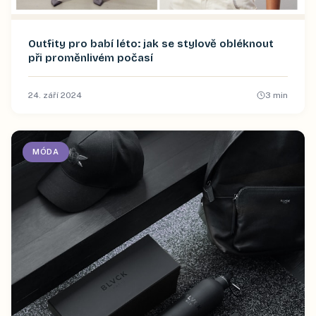
Outfity pro babí léto: jak se stylově obléknout
při proměnlivém počasí
24. září 2024
3
min
MÓDA