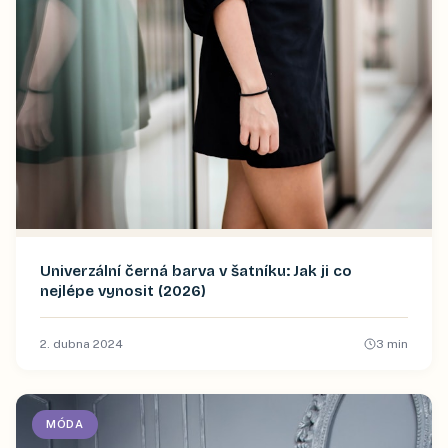
Univerzální černá barva v šatníku: Jak ji co
nejlépe vynosit (2026)
2. dubna 2024
3
min
MÓDA