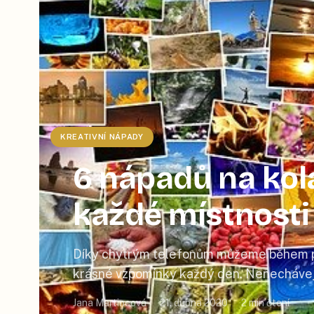
KREATIVNÍ NÁPADY
6 nápadů na kolá
každé místnosti
Díky chytrým telefonům můžeme během pá
krásné vzpomínky každý den. Nenechávejt
jen pro sebe a vytvořte si z vybraných foto
Jana Martincová
21. dubna 2020
2
min čtení
spolu s vámi užije i vaše rodina a přátele k