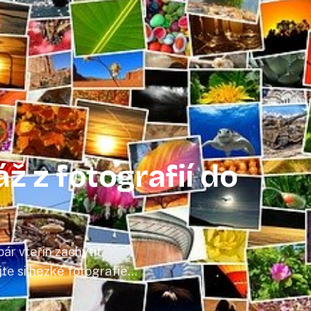
ž z fotografií do
r vteřin zachytit
e si hezké fotografie
grafií koláž, kterou si
lidně po celé roky.