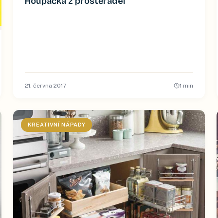
Houpačka z prostěradel
21. června 2017
1
min
KREATIVNÍ NÁPADY