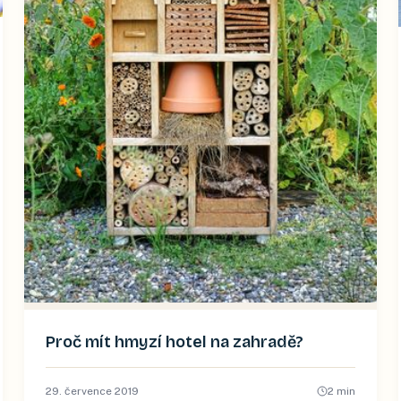
Proč mít hmyzí hotel na zahradě?
29. července 2019
2
min