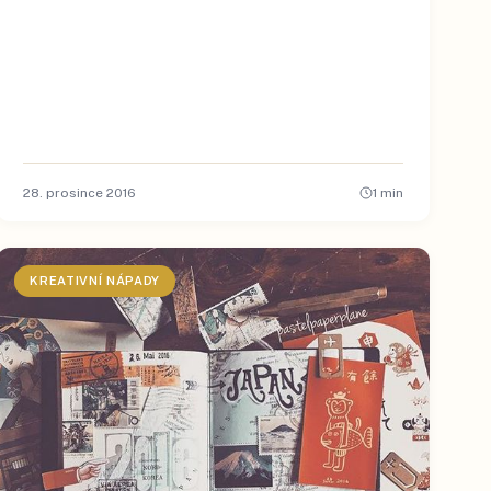
28. prosince 2016
1
min
KREATIVNÍ NÁPADY