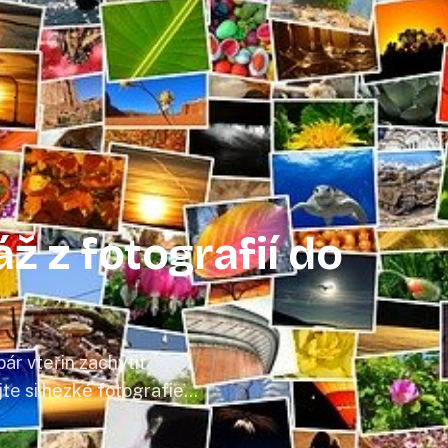
ž z fotografií do
r vteřin zachytit
e si hezké fotografie
grafií koláž, kterou si
lidně po celé roky.