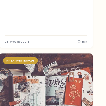
28. prosince 2016
1
min
KREATIVNÍ NÁPADY