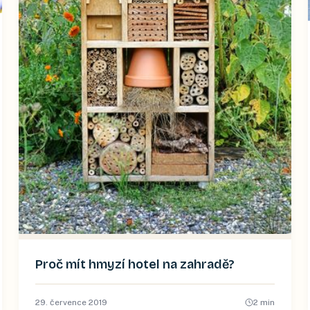
Proč mít hmyzí hotel na zahradě?
29. července 2019
2
min