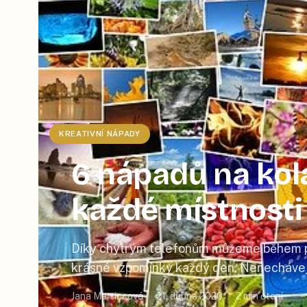
KREATIVNÍ NÁPADY
6 nápadů na kolá
každé místnosti
Díky chytrým telefonům můžeme během pá
krásné vzpomínky každý den. Nenechávejt
jen pro sebe a vytvořte si z vybraných foto
Jana Martincová
21. dubna 2020
2
min čtení
spolu s vámi užije i vaše rodina a přátele k