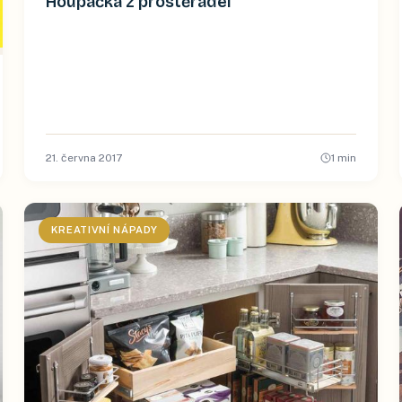
Houpačka z prostěradel
21. června 2017
1
min
KREATIVNÍ NÁPADY