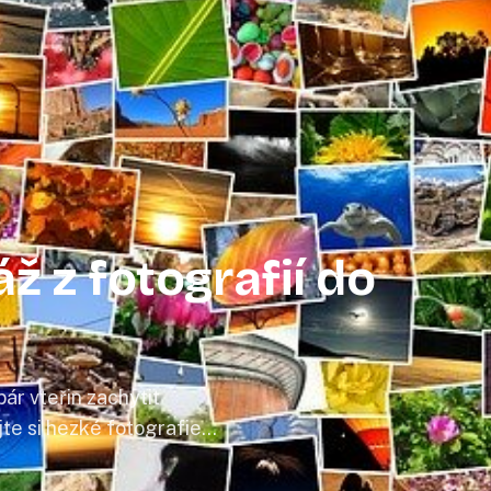
ž z fotografií do
r vteřin zachytit
e si hezké fotografie
grafií koláž, kterou si
lidně po celé roky.