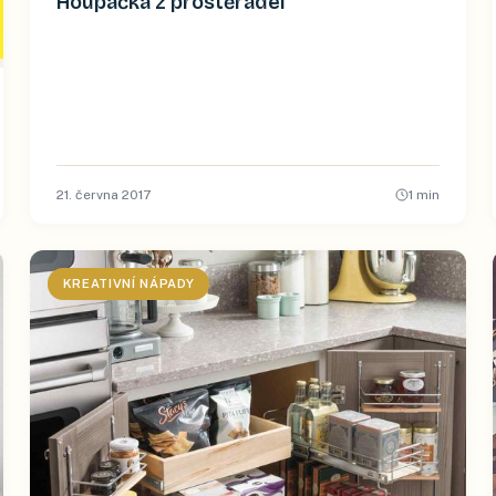
Houpačka z prostěradel
21. června 2017
1
min
KREATIVNÍ NÁPADY