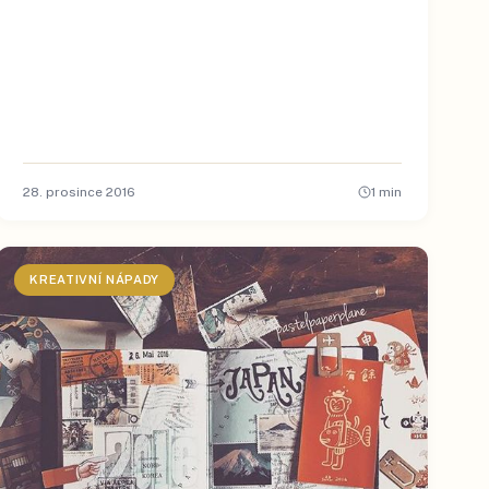
28. prosince 2016
1
min
KREATIVNÍ NÁPADY