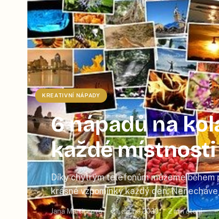
KREATIVNÍ NÁPADY
6 nápadů na kolá
každé místnosti
Díky chytrým telefonům můžeme během pá
krásné vzpomínky každý den. Nenechávejt
jen pro sebe a vytvořte si z vybraných foto
Jana Martincová
21. dubna 2020
2
min čtení
spolu s vámi užije i vaše rodina a přátele k