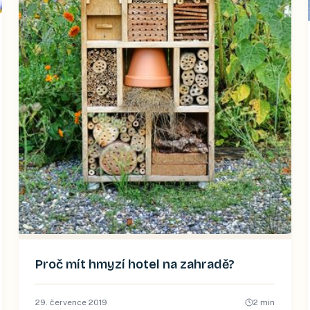
Proč mít hmyzí hotel na zahradě?
29. července 2019
2
min