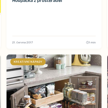
Houpačka z prostěradel
21. června 2017
1
min
KREATIVNÍ NÁPADY