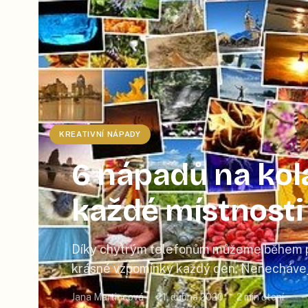
KREATIVNÍ NÁPADY
6 nápadů na kolá
každé místnosti
Díky chytrým telefonům můžeme během pá
krásné vzpomínky každý den. Nenechávejt
jen pro sebe a vytvořte si z vybraných foto
Jana Martincová
21. dubna 2020
2
min čtení
spolu s vámi užije i vaše rodina a přátele k