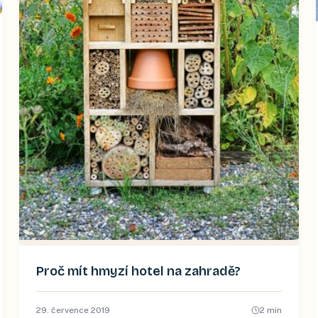
Proč mít hmyzí hotel na zahradě?
29. července 2019
2
min