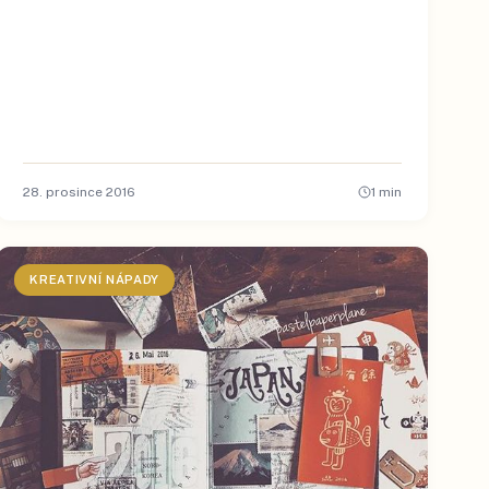
28. prosince 2016
1
min
KREATIVNÍ NÁPADY