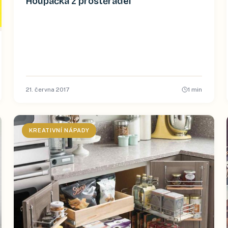
Houpačka z prostěradel
21. června 2017
1
min
KREATIVNÍ NÁPADY