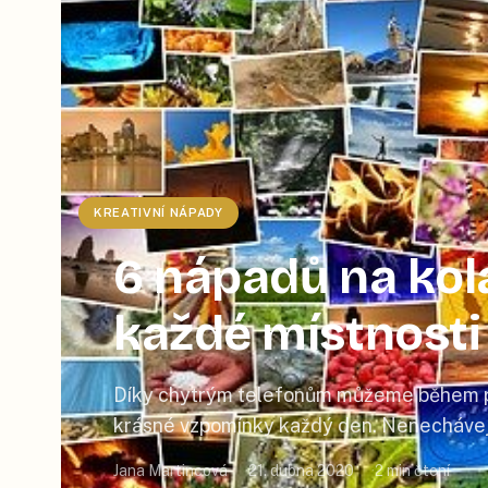
KREATIVNÍ NÁPADY
6 nápadů na kolá
každé místnosti
Díky chytrým telefonům můžeme během pá
krásné vzpomínky každý den. Nenechávejt
jen pro sebe a vytvořte si z vybraných foto
Jana Martincová
21. dubna 2020
2
min čtení
spolu s vámi užije i vaše rodina a přátele k