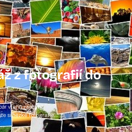
ž z fotografií do
r vteřin zachytit
e si hezké fotografie
grafií koláž, kterou si
lidně po celé roky.