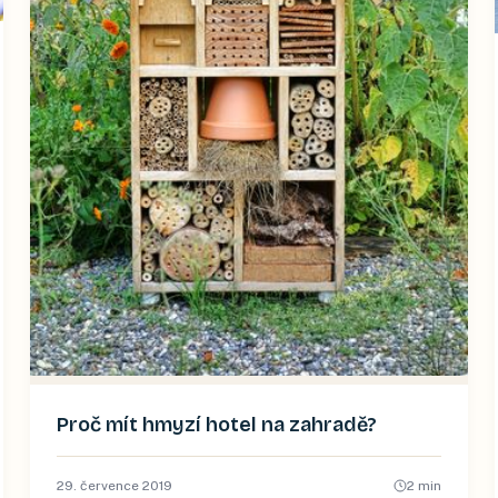
Proč mít hmyzí hotel na zahradě?
29. července 2019
2
min