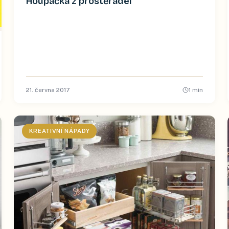
Houpačka z prostěradel
21. června 2017
1
min
KREATIVNÍ NÁPADY