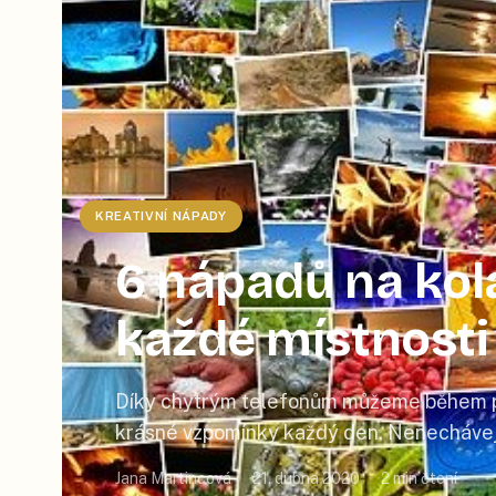
KREATIVNÍ NÁPADY
6 nápadů na kolá
každé místnosti
Díky chytrým telefonům můžeme během pá
krásné vzpomínky každý den. Nenechávejt
jen pro sebe a vytvořte si z vybraných foto
Jana Martincová
21. dubna 2020
2
min čtení
spolu s vámi užije i vaše rodina a přátele k