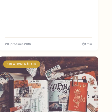
28. prosince 2016
1
min
KREATIVNÍ NÁPADY