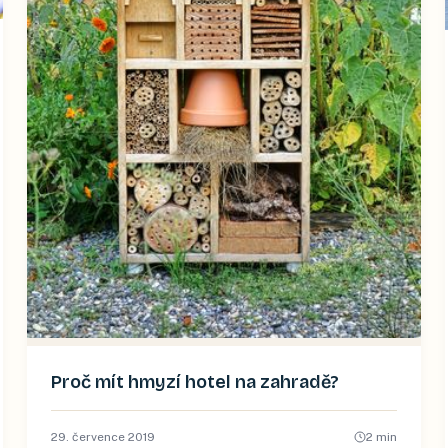
Proč mít hmyzí hotel na zahradě?
29. července 2019
2
min