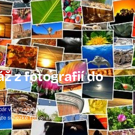
ž z fotografií do
r vteřin zachytit
e si hezké fotografie
grafií koláž, kterou si
lidně po celé roky.