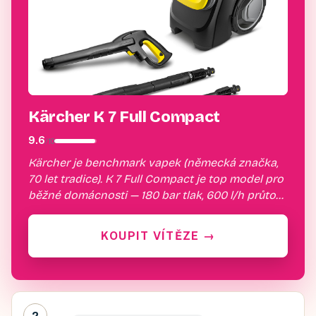
Kärcher K 7 Full Compact
9.6
/
10
Kärcher je benchmark vapek (německá značka,
70 let tradice). K 7 Full Compact je top model pro
běžné domácnosti — 180 bar tlak, 600 l/h průtok.
Vodní chlazení motoru = vydrží 5+ let bez údržby.
Zvládn…
KOUPIT VÍTĚZE
→
2