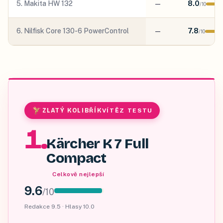
5
.
Makita HW 132
—
8.0
/
10
6
.
Nilfisk Core 130-6 PowerControl
—
7.8
/
10
ZLATÝ KOLIBŘÍK
VÍTĚZ TESTU
1
.
Kärcher K 7 Full
Compact
Celkově nejlepší
9.6
/
10
Redakce
9.5
· Hlasy
10.0