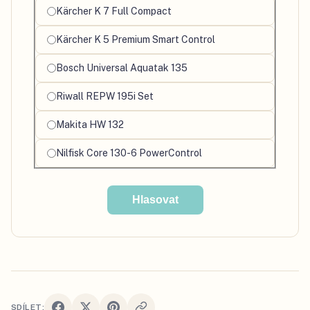
Vyberte
Kärcher K 7 Full Compact
svůj
Kärcher K 5 Premium Smart Control
oblíbený
produkt
Bosch Universal Aquatak 135
Riwall REPW 195i Set
Makita HW 132
Nilfisk Core 130-6 PowerControl
Hlasovat
SDÍLET: