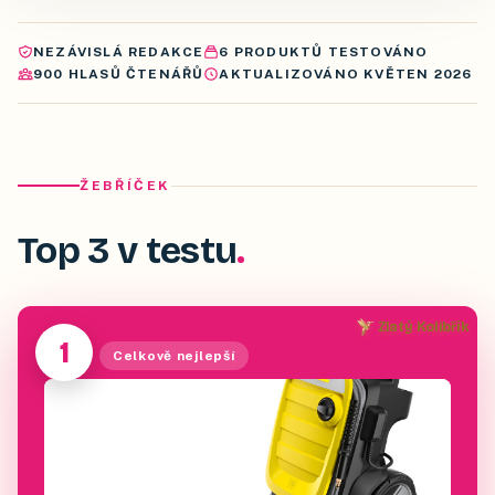
NEZÁVISLÁ REDAKCE
6
PRODUKTŮ
TESTOVÁNO
900
HLASŮ ČTENÁŘŮ
AKTUALIZOVÁNO
KVĚTEN 2026
ŽEBŘÍČEK
Top 3 v testu
Zlatý Kolibřík
1
Celkově nejlepší