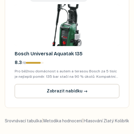
Bosch Universal Aquatak 135
8.3
/
10
Pro běžnou domácnost s autem a terasou Bosch za 5 tisíc
je nejlepší poměr. 135 bar stačí na 90 % úkolů. Kompaktní
(8 kg), lehko skladovatelné. Slabší stránka: méně
příslušenství v balení (jen 1 tryska…
Zobrazit nabídku
→
Srovnávací tabulka
|
Metodika hodnocení
|
Hlasování Zlatý Kolibřík