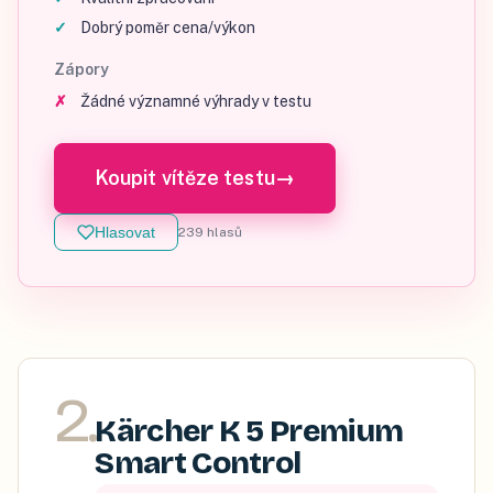
Dobrý poměr cena/výkon
Zápory
Žádné významné výhrady v testu
Koupit vítěze testu
→
Hlasovat
239
hlasů
2
.
Kärcher K 5 Premium
Smart Control