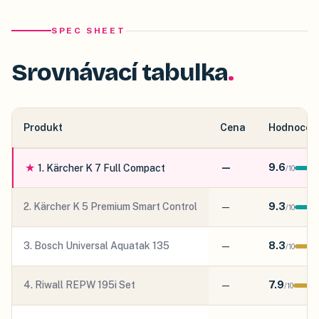
SPEC SHEET
Srovnávací tabulka
Produkt
Cena
Hodnocen
★
—
9.6
1
.
Kärcher K 7 Full Compact
/
10
2
.
Kärcher K 5 Premium Smart Control
—
9.3
/
10
3
.
Bosch Universal Aquatak 135
—
8.3
/
10
4
.
Riwall REPW 195i Set
—
7.9
/
10