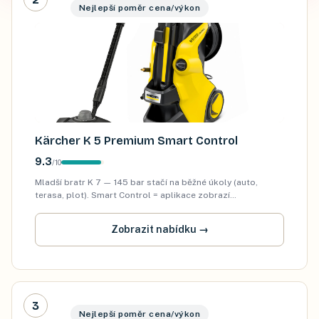
Nejlepší poměr cena/výkon
Kärcher K 5 Premium Smart Control
9.3
/
10
Mladší bratr K 7 — 145 bar stačí na běžné úkoly (auto,
terasa, plot). Smart Control = aplikace zobrazí
doporučenou trysku pro daný úkol. Pro lidi co nechtějí
dávat 13 tisíc.
Zobrazit nabídku
→
3
Nejlepší poměr cena/výkon