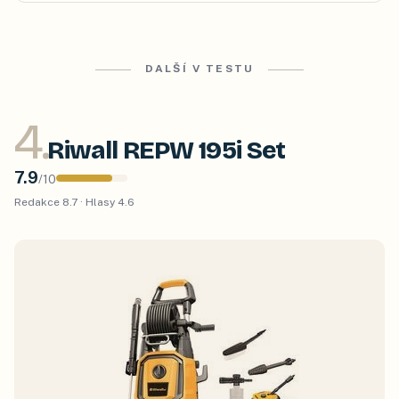
DALŠÍ V TESTU
4
.
Riwall REPW 195i Set
7.9
/
10
Redakce
8.7
· Hlasy
4.6