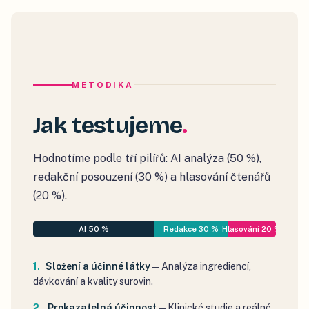
METODIKA
Jak testujeme
Hodnotíme podle tří pilířů: AI analýza (50 %),
redakční posouzení (30 %) a hlasování čtenářů
(20 %).
AI 50 %
Redakce 30 %
Hlasování 20 %
Složení a účinné látky
—
Analýza ingrediencí,
dávkování a kvality surovin.
Prokazatelná účinnost
—
Klinické studie a reálné