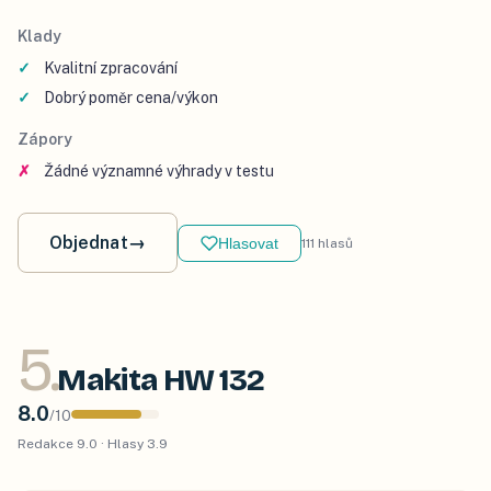
Klady
Kvalitní zpracování
Dobrý poměr cena/výkon
Zápory
Žádné významné výhrady v testu
Objednat
→
Hlasovat
111
hlasů
5
.
Makita HW 132
8.0
/
10
Redakce
9.0
· Hlasy
3.9