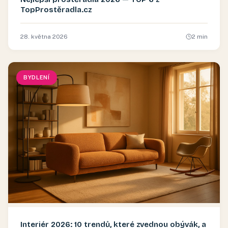
TopProstěradla.cz
28. května 2026
2
min
BYDLENÍ
Interiér 2026: 10 trendů, které zvednou obývák, a