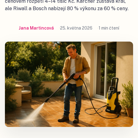
cenovém rozpětí 4–14 tisíc Kč. Karcher zůstává král,
ale Riwall a Bosch nabízejí 80 % výkonu za 60 % ceny.
Jana Martincová
25. května 2026
1 min čtení