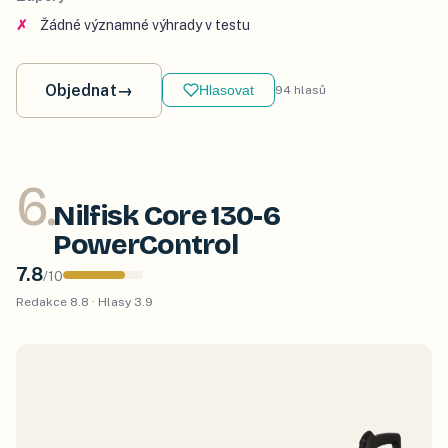
Žádné významné výhrady v testu
Objednat
→
Hlasovat
94
hlasů
6
.
Nilfisk Core 130-6
PowerControl
7.8
/
10
Redakce
8.8
· Hlasy
3.9