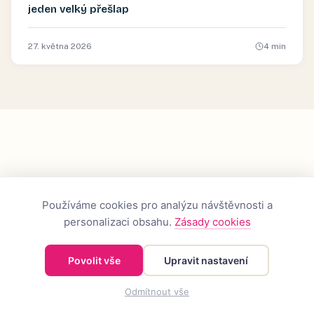
jeden velký přešlap
27. května 2026
4
min
Používáme cookies pro analýzu návštěvnosti a
personalizaci obsahu.
Zásady cookies
Povolit vše
Upravit nastavení
Už 10 let přinášíme inspiraci pro váš životní styl.
Odmítnout vše
Nezávislé recenze, srovnání a tipy.