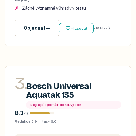
Žádné významné výhrady v testu
Objednat
→
Hlasovat
219
hlasů
3
.
Bosch Universal
Aquatak 135
Nejlepší poměr cena/výkon
8.3
/
10
Redakce
8.9
· Hlasy
6.0