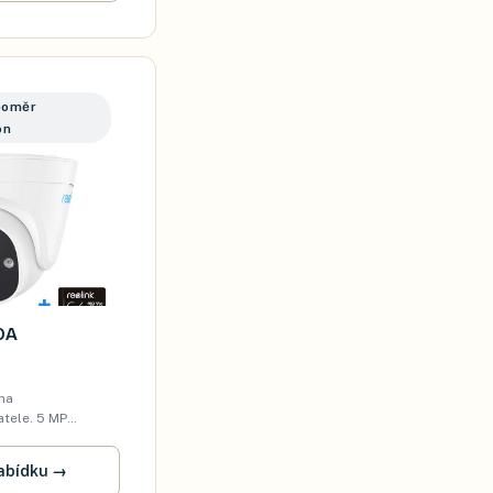
poměr
on
0A
na
atele. 5 MP
ní (Power over
l pro internet i
abídku
→
á zásuvka). AI