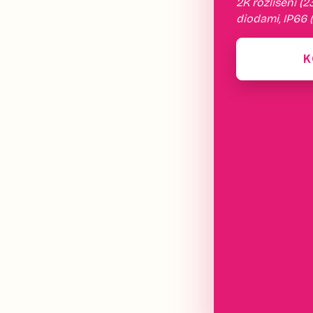
2K rozlišení (2
diodami, IP66 (
Aplikace Tapo 
mobil při dete
K