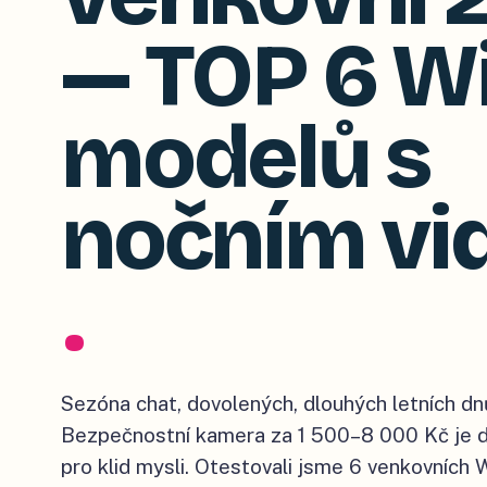
— TOP 6 Wi
modelů s
nočním vi
.
Sezóna chat, dovolených, dlouhých letních d
Bezpečnostní kamera za 1 500–8 000 Kč je dn
pro klid mysli. Otestovali jsme 6 venkovních