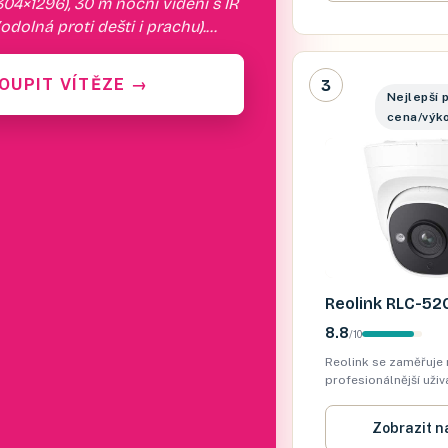
304×1296), 30 m noční vidění s IR
cena/kvalita.
odolná proti dešti i prachu).
v češtině, push notifikace na
kc…
OUPIT VÍTĚZE
→
3
Nejlepší 
cena/výk
Reolink RLC-52
8.8
/
10
Reolink se zaměřuje 
profesionálnější uživ
rozlišení, PoE napáje
Ethernet — jeden kabe
Zobrazit n
napájení, žádná druh