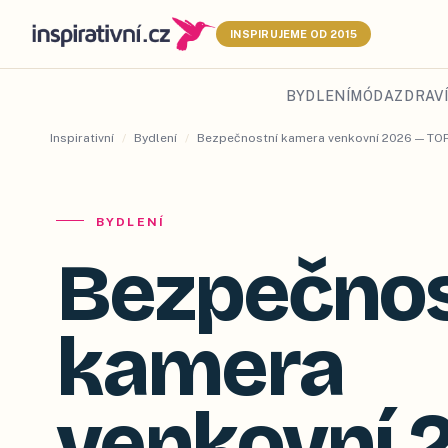
INSPIRUJEME OD 2015
BYDLENÍ
MÓDA
ZDRAVÍ
Inspirativní
/
Bydlení
/
Bezpečnostní kamera venkovní 2026 — TOP
BYDLENÍ
Bezpečnos
kamera
venkovní 