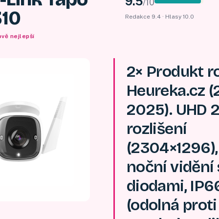
9.5
/
10
10
Redakce
9.4
· Hlasy
10.0
vě nejlepší
2× Produkt r
Heureka.cz (
2025). UHD 
rozlišení
(2304×1296)
noční vidění 
diodami, IP6
(odolná proti 