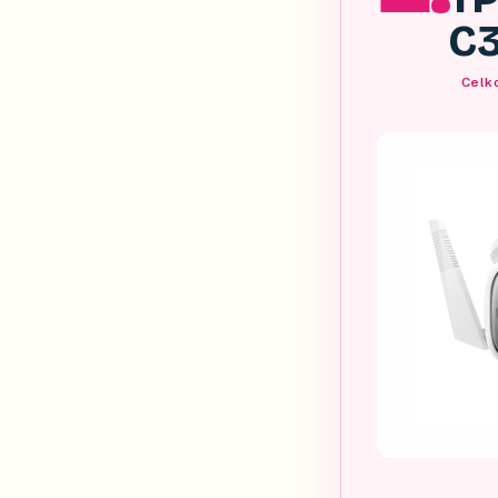
C3
Celko