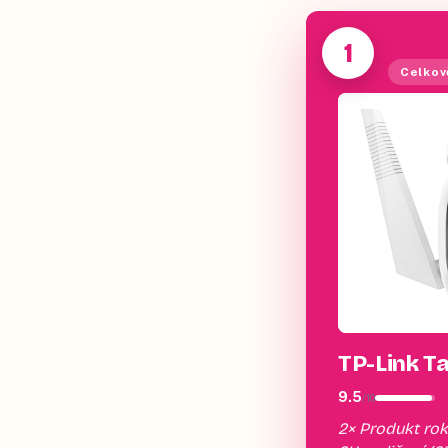
1
Celkov
TP-Link T
9.5
/
10
2× Produkt rok