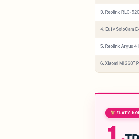
3
.
Reolink RLC-52
4
.
Eufy SoloCam E
5
.
Reolink Argus 4 
6
.
Xiaomi Mi 360° P
ZLATÝ KO
1
.
TP