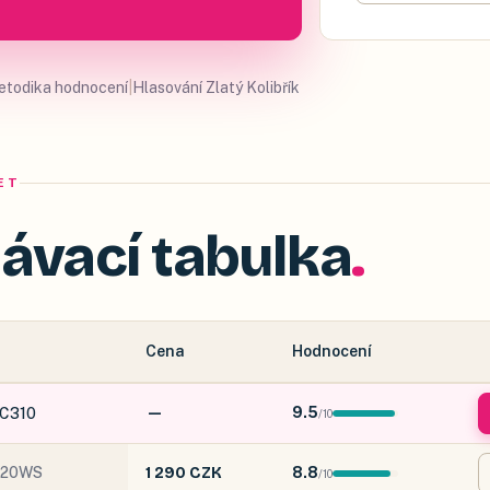
detekce rozeznává os
etodika hodnocení
|
Hlasování Zlatý Kolibřík
ET
ávací tabulka
Cena
Hodnocení
—
9.5
 C310
/
10
520WS
1 290 CZK
8.8
/
10