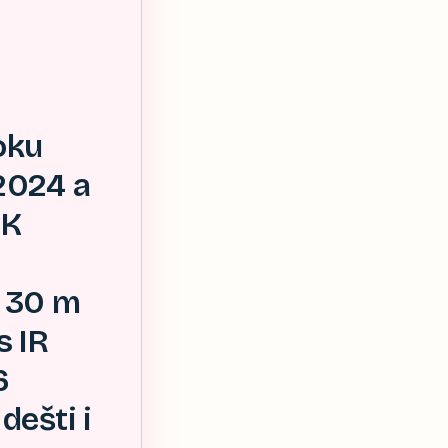
oku
2024 a
2K
, 30 m
s IR
6
dešti i