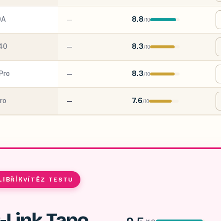
0A
—
8.8
/
10
40
—
8.3
/
10
Pro
—
8.3
/
10
ro
—
7.6
/
10
LIBŘÍK
VÍTĚZ TESTU
-Link Tapo