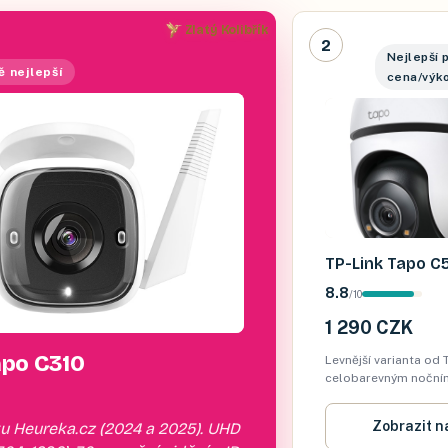
Zlatý Kolibřík
2
Nejlepší 
ě nejlepší
cena/výk
TP-Link Tapo 
8.8
/
10
1 290 CZK
apo C310
Levnější varianta od 
celobarevným nočním 
barvy v noci, ne jen č
místo 2K, ale pro vět
Zobrazit n
u Heureka.cz (2024 a 2025). UHD
dostačující. Cena 1 2