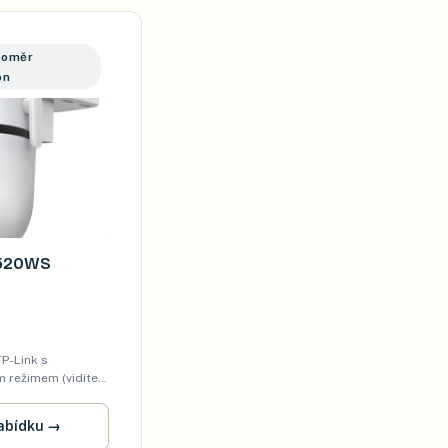
poměr
on
C520WS
TP-Link s
režimem (vidíte i
ernobíle). Full HD
šinu uživatelů
abídku
→
90 Kč = nejlepší