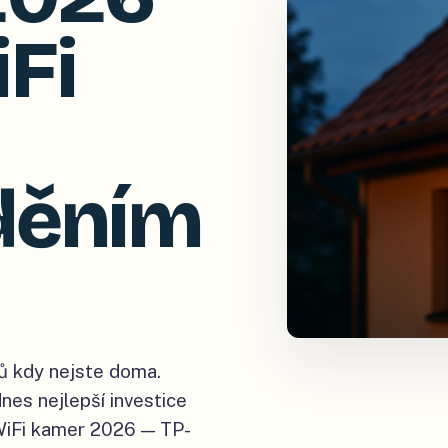
Fi
děním
nů kdy nejste doma.
es nejlepší investice
 WiFi kamer 2026 — TP-