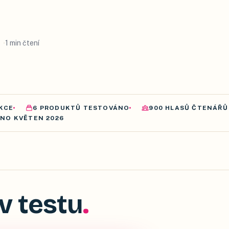
1 min čtení
KCE
6
PRODUKTŮ
TESTOVÁNO
900
HLASŮ ČTENÁŘŮ
ÁNO
KVĚTEN 2026
v testu