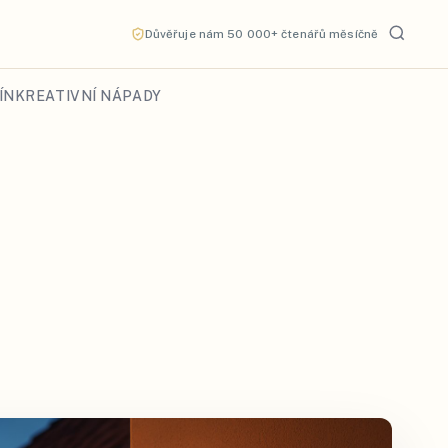
Důvěřuje nám 50 000+ čtenářů měsíčně
ÍN
KREATIVNÍ NÁPADY