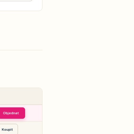
obu, auto, zvíř…
Objednat
Koupit