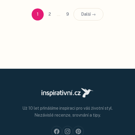
…
1
2
9
Další →
Už 10 let přinášíme inspiraci pro váš životní styl.
Nezávislé recenze, srovnání a tipy.