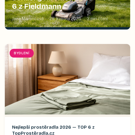
6 z Fieldmann
Jana Martincová
28. května 2026
3
min čtení
BYDLENÍ
Nejlepší prostěradla 2026 — TOP 6 z
TopProstěradla.cz