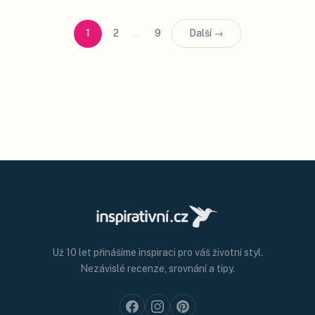
…
1
2
9
Další →
Už 10 let přinášíme inspiraci pro váš životní styl.
Nezávislé recenze, srovnání a tipy.