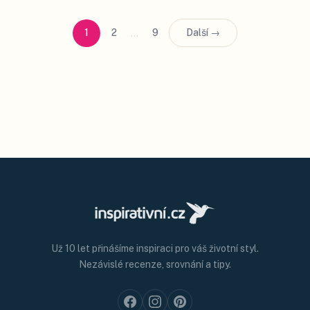
…
1
2
9
Další →
Už 10 let přinášíme inspiraci pro váš životní styl.
Nezávislé recenze, srovnání a tipy.