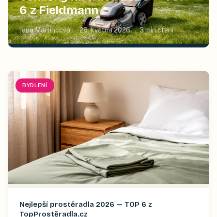
6 z Fieldmann
Jana Martincová
28. května 2026
3
min čtení
BYDLENÍ
Nejlepší prostěradla 2026 — TOP 6 z
TopProstěradla.cz