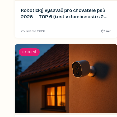
Robotický vysavač pro chovatele psů
2026 — TOP 6 (test v domácnosti s 2
zlatými retrívry)
25. května 2026
1
min
BYDLENÍ