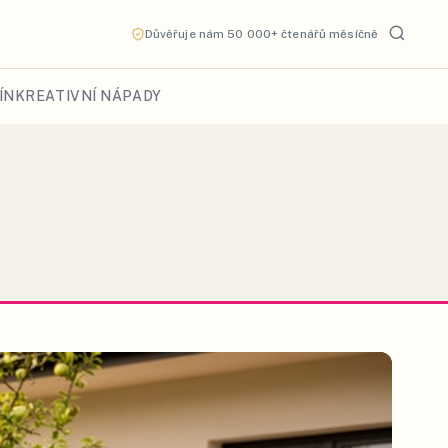
Důvěřuje nám 50 000+ čtenářů měsíčně
ÍN
KREATIVNÍ NÁPADY