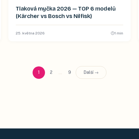
Tlaková myčka 2026 — TOP 6 modelů
(Kärcher vs Bosch vs Nilfisk)
25. května 2026
1
min
…
1
2
9
Další →