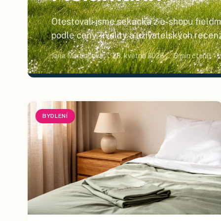
Otestovali jsme sekacka z e-shopu fieldm
podle ceny, kvality a uživatelských recenz
začátku, kompletní žebříček níže.
Jana Martincová
28. května 2026
3
min čtení
BYDLENÍ