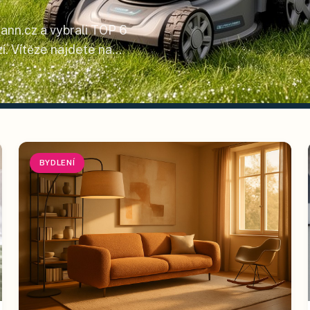
ann.cz a vybrali TOP 6
í. Vítěze najdete na
BYDLENÍ