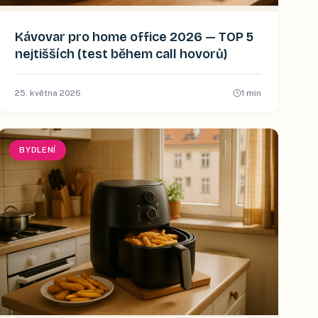
Kávovar pro home office 2026 — TOP 5
nejtišších (test během call hovorů)
25. května 2026
1
min
BYDLENÍ