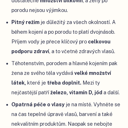
dostatečné
množství
bílkovin
, a ženy po
porodu nejsou výjimkou.
Pitný režim
je důležitý za všech okolností. A
během kojení a po porodu to platí dvojnásob.
Příjem vody je přece klíčový pro
celkovou
podporu zdraví
, a to včetně zdravých vlasů.
Těhotenstvím, porodem a hlavně kojením pak
žena ze svého těla vydává
velké
množství
látek,
které je
třeba doplnit.
Mezi ty
nejčastější patří
železo, vitamín D, jód
a další.
Opatrná péče o vlasy
je na místě. Vyhněte se
na čas tepelné úpravě vlasů, barvení a také
nekvalitním produktům. Naopak se nebojte