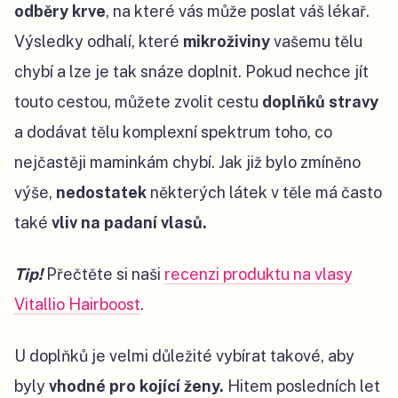
odběry krve
, na které vás může poslat váš lékař.
Výsledky odhalí, které
mikroživiny
vašemu tělu
chybí a lze je tak snáze doplnit. Pokud nechce jít
touto cestou, můžete zvolit cestu
doplňků stravy
a dodávat tělu komplexní spektrum toho, co
nejčastěji maminkám chybí. Jak již bylo zmíněno
výše,
nedostatek
některých látek v těle má často
také
vliv na padaní vlasů.
Tip!
Přečtěte si naši
recenzi produktu na vlasy
Vitallio Hairboost
.
U doplňků je velmi důležité vybírat takové, aby
byly
vhodné pro kojící ženy.
Hitem posledních let