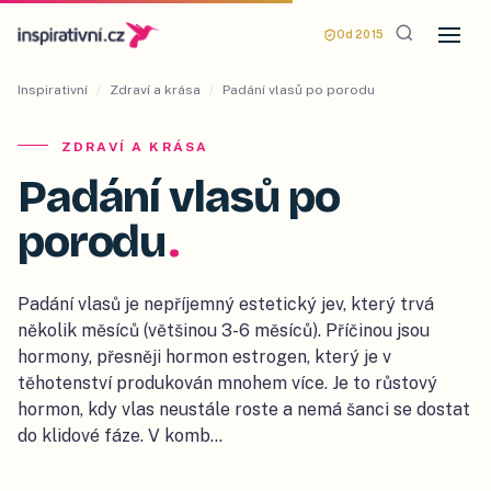
Od 2015
Inspirativní
/
Zdraví a krása
/
Padání vlasů po porodu
ZDRAVÍ A KRÁSA
Padání vlasů po
porodu
.
Padání vlasů je nepříjemný estetický jev, který trvá
několik měsíců (většinou 3-6 měsíců). Příčinou jsou
hormony, přesněji hormon estrogen, který je v
těhotenství produkován mnohem více. Je to růstový
hormon, kdy vlas neustále roste a nemá šanci se dostat
do klidové fáze. V komb…