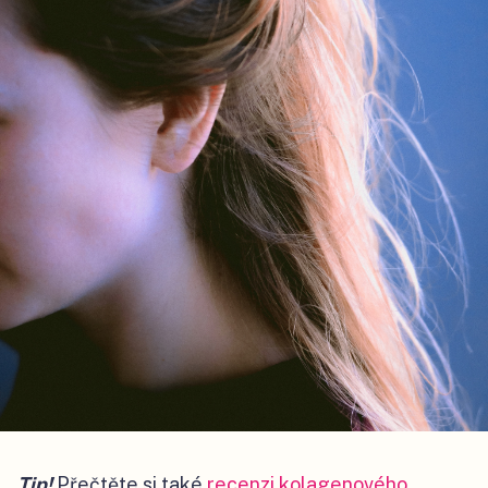
Tip!
Přečtěte si také
recenzi kolagenového