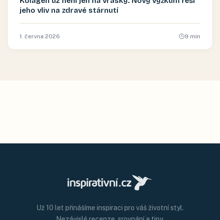
Kolagen už není jen na vrásky. Nový výzkum řeší
jeho vliv na zdravé stárnutí
1. června 2026
9
min
Už 10 let přinášíme inspiraci pro váš životní styl.
Nezávislé recenze, srovnání a tipy.