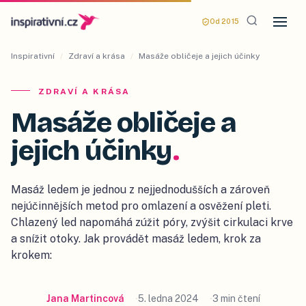
Od 2015
Inspirativní
/
Zdraví a krása
/
Masáže obličeje a jejich účinky
ZDRAVÍ A KRÁSA
Masáže obličeje a
jejich účinky
.
Masáž ledem je jednou z nejjednodušších a zároveň
nejúčinnějších metod pro omlazení a osvěžení pleti.
Chlazený led napomáhá zúžit póry, zvýšit cirkulaci krve
a snížit otoky. Jak provádět masáž ledem, krok za
krokem:
Jana Martincová
5. ledna 2024
3 min čtení