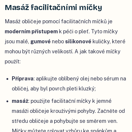
Masáž facilitačními míčky
Masáž obličeje pomocí facilitačních míčků je
moderním přístupem
k péči o pleť. Tyto míčky
jsou malé,
gumové
nebo
silikonové
kuličky, které
mohou být různých velikostí. A jak takové míčky
použít:
Příprava
: aplikujte oblíbený olej nebo sérum na
obličej, aby byl povrch pleti kluzký;
masáž
: použijte facilitační míčky k jemné
masáži obličeje krouživými pohyby. Začněte od
středu obličeje a pohybujte se směrem ven.
Míčky můžete rolovat vzhůru ke spánkům a