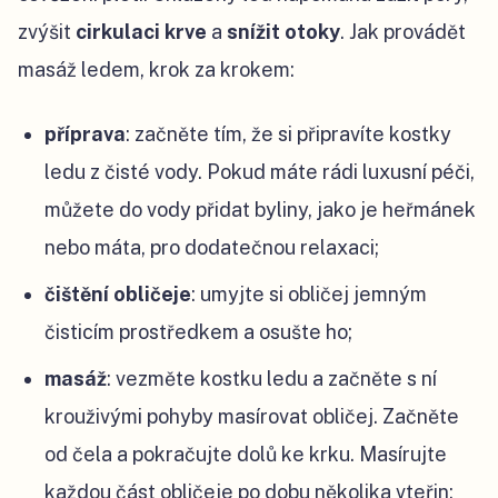
zvýšit
cirkulaci krve
a
snížit otoky
. Jak provádět
masáž ledem, krok za krokem:
příprava
: začněte tím, že si připravíte kostky
ledu z čisté vody. Pokud máte rádi luxusní péči,
můžete do vody přidat byliny, jako je heřmánek
nebo máta, pro dodatečnou relaxaci;
čištění obličeje
: umyjte si obličej jemným
čisticím prostředkem a osušte ho;
masáž
: vezměte kostku ledu a začněte s ní
krouživými pohyby masírovat obličej. Začněte
od čela a pokračujte dolů ke krku. Masírujte
každou část obličeje po dobu několika vteřin;