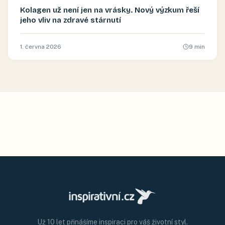
Kolagen už není jen na vrásky. Nový výzkum řeší
jeho vliv na zdravé stárnutí
1. června 2026
9
min
Už 10 let přinášíme inspiraci pro váš životní styl.