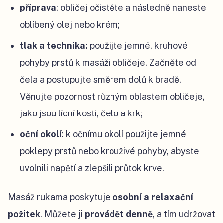
příprava
: obličej očistěte a následně naneste
oblíbený olej nebo krém;
tlak a technika:
použijte jemné, kruhové
pohyby prstů k masáži obličeje. Začněte od
čela a postupujte směrem dolů k bradě.
Věnujte pozornost různým oblastem obličeje,
jako jsou lícní kosti, čelo a krk;
oční okolí
: k očnímu okolí použijte jemné
poklepy prstů nebo krouživé pohyby, abyste
uvolnili napětí a zlepšili průtok krve.
Masáž rukama poskytuje
osobní a relaxační
požitek
. Můžete ji
provádět denně
, a tím udržovat