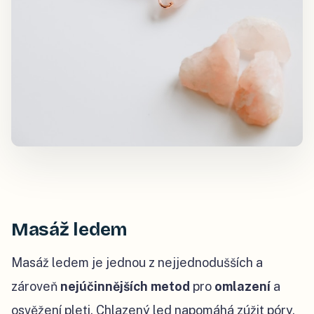
Masáž ledem
Masáž ledem je jednou z nejjednodušších a
zároveň
nejúčinnějších metod
pro
omlazení
a
osvěžení pleti. Chlazený led napomáhá zúžit póry,