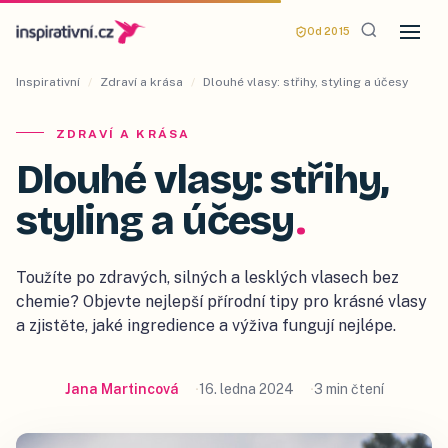
Od 2015
Inspirativní
/
Zdraví a krása
/
Dlouhé vlasy: střihy, styling a účesy
ZDRAVÍ A KRÁSA
Dlouhé vlasy: střihy,
styling a účesy
.
Toužíte po zdravých, silných a lesklých vlasech bez
chemie? Objevte nejlepší přírodní tipy pro krásné vlasy
a zjistěte, jaké ingredience a výživa fungují nejlépe.
Jana Martincová
16. ledna 2024
3 min čtení