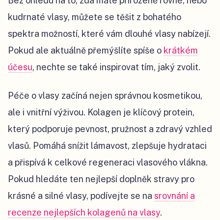
Bez ohledu na to, zda máte přirozeně rovné, nebo
kudrnaté vlasy, můžete se těšit z bohatého
spektra možností, které vám dlouhé vlasy nabízejí.
Pokud ale aktuálně přemýšlíte spíše o
krátkém
účesu
, nechte se také inspirovat tím, jaký zvolit.
Péče o vlasy začíná nejen správnou kosmetikou,
ale i vnitřní výživou. Kolagen je klíčový protein,
který podporuje pevnost, pružnost a zdravý vzhled
vlasů. Pomáhá snížit lámavost, zlepšuje hydrataci
a přispívá k celkové regeneraci vlasového vlákna.
Pokud hledáte ten nejlepší doplněk stravy pro
krásné a silné vlasy, podívejte se na
srovnání a
recenze nejlepších kolagenů na vlasy
.