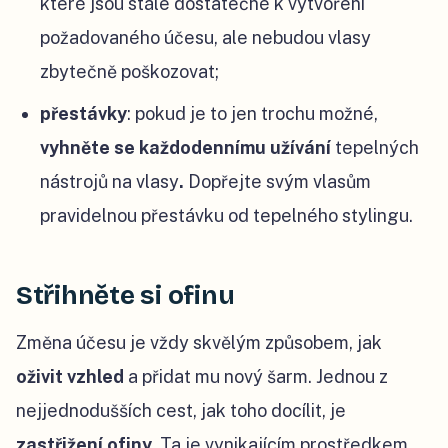
které jsou stále dostatečné k vytvoření
požadovaného účesu, ale nebudou vlasy
zbytečně poškozovat;
přestávky
: pokud je to jen trochu možné,
vyhněte se každodennímu užívání
tepelných
nástrojů na vlasy
.
Dopřejte svým vlasům
pravidelnou přestávku od tepelného stylingu.
Střihněte si ofinu
Změna účesu je vždy skvělým způsobem, jak
oživit vzhled
a přidat mu nový šarm. Jednou z
nejjednodušších cest, jak toho docílit, je
zastřižení ofiny
. Ta je vynikajícím prostředkem,