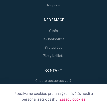
Magazín
INFORMACE
O nás
Jak hodnotíme
Spolupráce
Zlatý Kolibřík
KONTAKT
Chcete spolupracovat?
Napište nám na
Používáme cookies pro analýzu návštěvnosti a
redakce@inspirativni.cz
personalizaci obsahu.
Zásady cookies