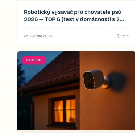
Robotický vysavač pro chovatele psů
2026 — TOP 6 (test v domácnosti s 2
zlatými retrívry)
25. května 2026
1
min
BYDLENÍ