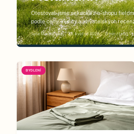
Otestovali jsme sekacka z e-shopu fieldm
podle ceny, kvality a uživatelských recenz
začátku, kompletní žebříček níže.
Jana Martincová
28. května 2026
3
min čtení
BYDLENÍ