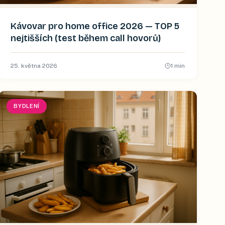
Kávovar pro home office 2026 — TOP 5
nejtišších (test během call hovorů)
25. května 2026
1
min
BYDLENÍ