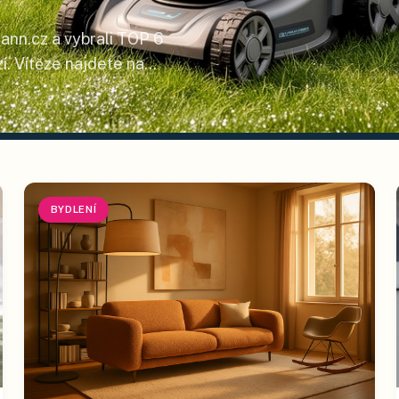
ann.cz a vybrali TOP 6
í. Vítěze najdete na
BYDLENÍ