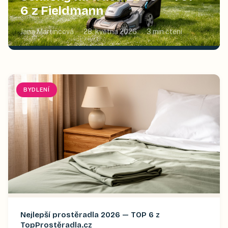
6 z Fieldmann
Jana Martincová
28. května 2026
3
min čtení
BYDLENÍ
Nejlepší prostěradla 2026 — TOP 6 z
TopProstěradla.cz