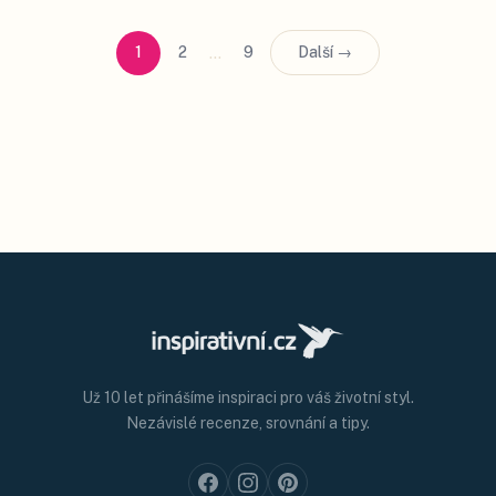
…
1
2
9
Další →
Už 10 let přinášíme inspiraci pro váš životní styl.
Nezávislé recenze, srovnání a tipy.