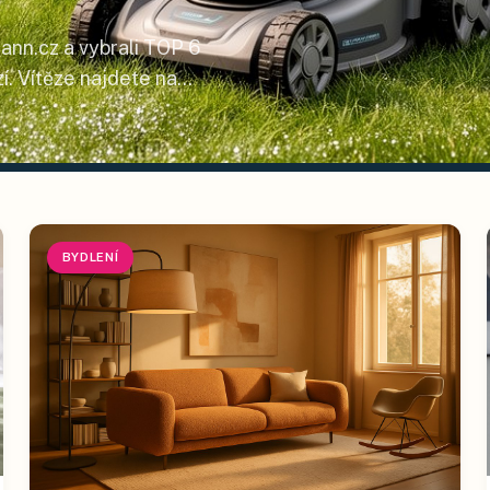
ann.cz a vybrali TOP 6
í. Vítěze najdete na
BYDLENÍ