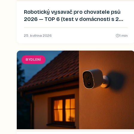
Robotický vysavač pro chovatele psů
2026 — TOP 6 (test v domácnosti s 2
zlatými retrívry)
25. května 2026
1
min
BYDLENÍ