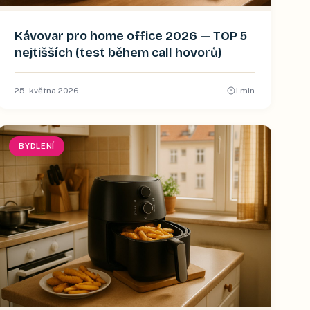
Kávovar pro home office 2026 — TOP 5
nejtišších (test během call hovorů)
25. května 2026
1
min
BYDLENÍ