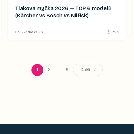
Tlaková myčka 2026 — TOP 6 modelů
(Kärcher vs Bosch vs Nilfisk)
25. května 2026
1
min
…
1
2
9
Další →