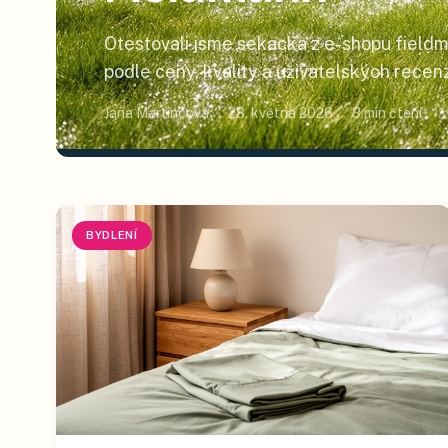
Otestovali jsme sekacka z e-shopu fieldm
podle ceny, kvality a uživatelských recenz
začátku, kompletní žebříček níže.
Jana Martincová
28. května 2026
3
min čtení
BYDLENÍ