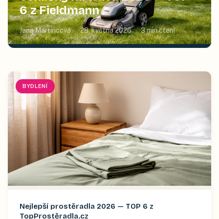
6 z Fieldmann
Jana Martincová
28. května 2026
3
min čtení
BYDLENÍ
Nejlepší prostěradla 2026 — TOP 6 z
TopProstěradla.cz