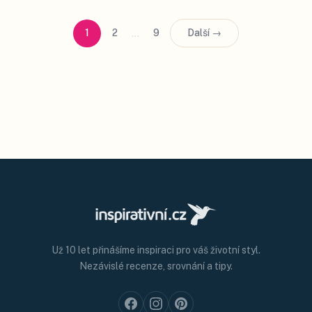
…
1
2
9
Další →
Už 10 let přinášíme inspiraci pro váš životní styl.
Nezávislé recenze, srovnání a tipy.