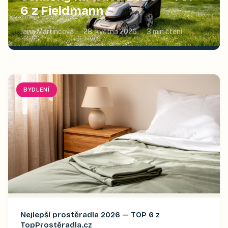
6 z Fieldmann
Jana Martincová
28. května 2026
3
min čtení
BYDLENÍ
Nejlepší prostěradla 2026 — TOP 6 z
TopProstěradla.cz