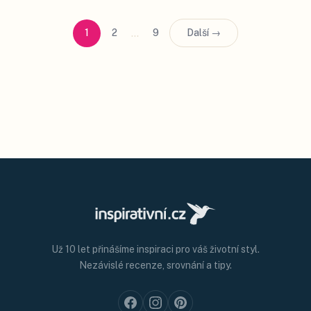
…
1
2
9
Další →
Už 10 let přinášíme inspiraci pro váš životní styl.
Nezávislé recenze, srovnání a tipy.