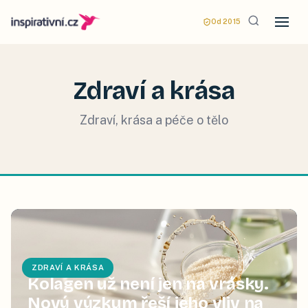
Od 2015
Zdraví a krása
Zdraví, krása a péče o tělo
ZDRAVÍ A KRÁSA
Kolagen už není jen na vrásky.
Nový výzkum řeší jeho vliv na