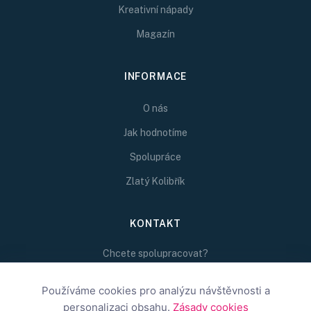
Kreativní nápady
Magazín
INFORMACE
O nás
Jak hodnotíme
Spolupráce
Zlatý Kolibřík
KONTAKT
Chcete spolupracovat?
Napište nám na
Používáme cookies pro analýzu návštěvnosti a
redakce@inspirativni.cz
personalizaci obsahu.
Zásady cookies