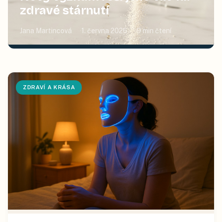
zdravé stárnutí
Jana Martincová
1. června 2026
9
min čtení
ZDRAVÍ A KRÁSA