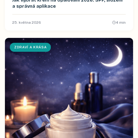
Jak vybrat krém na opalování 2026: SPF, složení
a správná aplikace
25. května 2026
4
min
ZDRAVÍ A KRÁSA