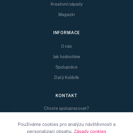
Kreativní nápady
Magazín
INFORMACE
O nás
Jak hodnotíme
Spolupráce
Zlatý Kolibřík
KONTAKT
Chcete spolupracovat?
Napište nám na
Používáme cookies pro analýzu návštěvnosti a
redakce@inspirativni.cz
personalizaci obsahu.
Zásady cookies