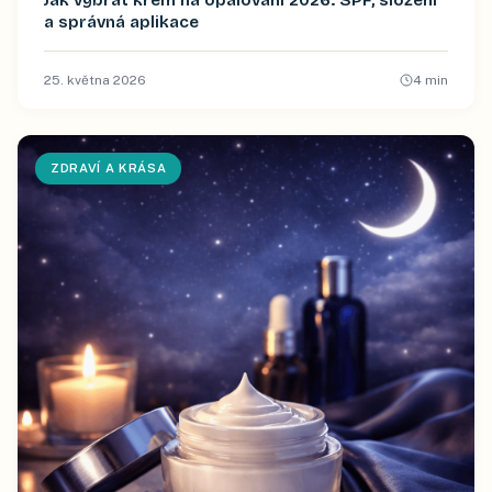
Jak vybrat krém na opalování 2026: SPF, složení
a správná aplikace
25. května 2026
4
min
ZDRAVÍ A KRÁSA