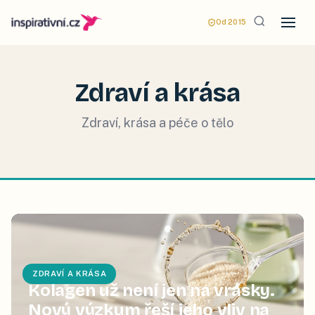
Od 2015
Zdraví a krása
Zdraví, krása a péče o tělo
ZDRAVÍ A KRÁSA
Kolagen už není jen na vrásky.
Nový výzkum řeší jeho vliv na