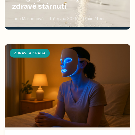
zdravé stárnutí
Jana Martincová
1. června 2026
9
min čtení
ZDRAVÍ A KRÁSA