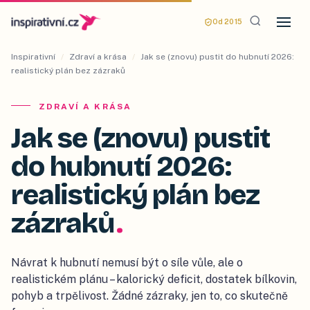
Od 2015
Inspirativní
/
Zdraví a krása
/
Jak se (znovu) pustit do hubnutí 2026:
realistický plán bez zázraků
ZDRAVÍ A KRÁSA
Jak se (znovu) pustit
do hubnutí 2026:
realistický plán bez
zázraků
.
Návrat k hubnutí nemusí být o síle vůle, ale o
realistickém plánu – kalorický deficit, dostatek bílkovin,
pohyb a trpělivost. Žádné zázraky, jen to, co skutečně