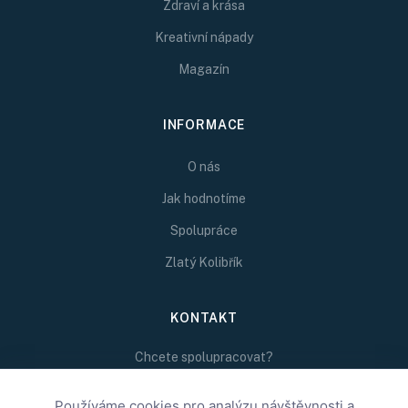
Zdraví a krása
Kreativní nápady
Magazín
INFORMACE
O nás
Jak hodnotíme
Spolupráce
Zlatý Kolibřík
KONTAKT
Chcete spolupracovat?
Napište nám na
Používáme cookies pro analýzu návštěvnosti a
redakce@inspirativni.cz