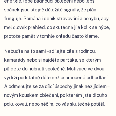
energie, lépe padnoucí oblečení nebo lepší
spánek jsou stejně důležité signály, že plán
funguje. Pomáhá i deník stravování a pohybu, aby
měl člověk přehled, co skutečně jí a kolik se hýbe,
protože paměť v tomhle ohledu často klame.
Nebuďte na to sami – sdílejte cíle s rodinou,
kamarády nebo si najděte parťáka, se kterým
půjdete do hubnutí společně. Motivace ve dvou
vydrží podstatně déle než osamocené odhodlání.
A odměňujte se za dílčí úspěchy jinak než jídlem –
novým kouskem oblečení, po kterém jste dlouho
pokukovali, nebo něčím, co vás skutečně potěší.