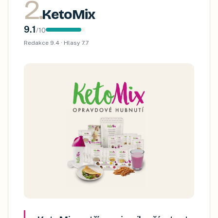
2
.
KetoMix
9.1
/
10
Redakce
9.4
· Hlasy
7.7