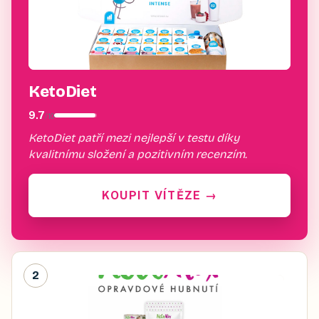
KetoDiet
9.7
/
10
KetoDiet patří mezi nejlepší v testu díky
kvalitnímu složení a pozitivním recenzím.
KOUPIT VÍTĚZE
→
2