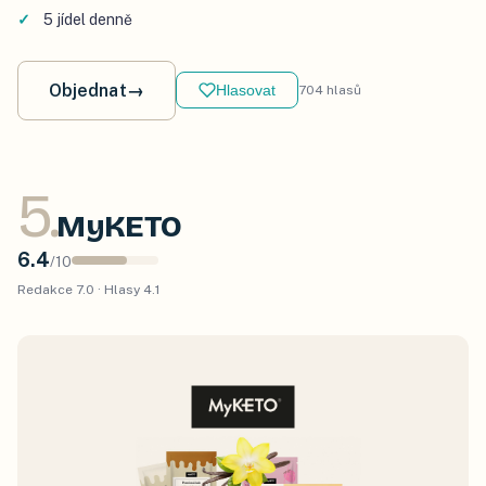
5 jídel denně
Objednat
→
Hlasovat
704
hlasů
5
.
MyKETO
6.4
/
10
Redakce
7.0
· Hlasy
4.1