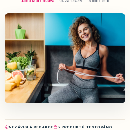
Jana Martincová
5. září 2024
3 min čtení
NEZÁVISLÁ REDAKCE
5
PRODUKTŮ
TESTOVÁNO