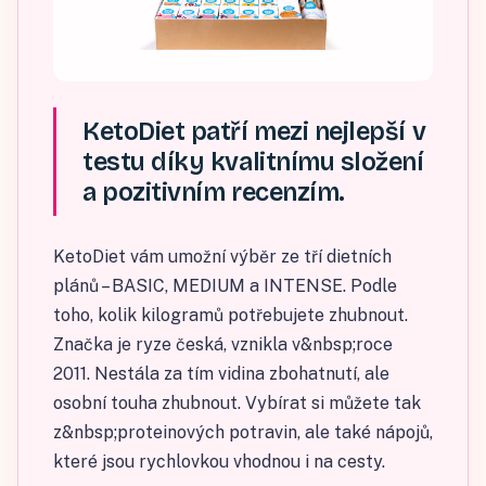
KetoDiet patří mezi nejlepší v
testu díky kvalitnímu složení
a pozitivním recenzím.
KetoDiet vám umožní výběr ze tří dietních
plánů – BASIC, MEDIUM a INTENSE. Podle
toho, kolik kilogramů potřebujete zhubnout.
Značka je ryze česká, vznikla v&nbsp;roce
2011. Nestála za tím vidina zbohatnutí, ale
osobní touha zhubnout. Vybírat si můžete tak
z&nbsp;proteinových potravin, ale také nápojů,
které jsou rychlovkou vhodnou i na cesty.