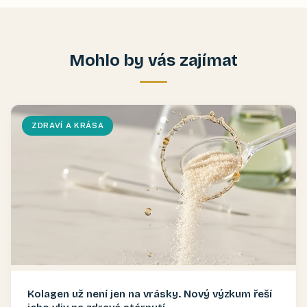
Mohlo by vás zajímat
ZDRAVÍ A KRÁSA
Kolagen už není jen na vrásky. Nový výzkum řeší