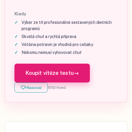
Klady
Výběr ze tří profesionálně sestavených dietních
programů
Skvělá chuť a rychlá příprava
Většina potravin je vhodná pro celiaky
Někomu nemusí vyhovovat chuť
Koupit vítěze testu
→
Hlasovat
1552
hlasů