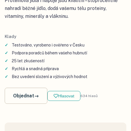
Proteinová jídla i nápoje jsou kvalitní – stoprocentně
nahradí běžné jídlo, dodá vašemu tělu proteiny,
vitamíny, minerály a vlákninu.
Klady
Testováno, vyrobeno i ověřeno v Česku
Podpora poradců během vašeho hubnutí
25 let zkušeností
Rychlá a snadná příprava
Bez uvedení složení a výživových hodnot
Objednat
→
Hlasovat
634
hlasů