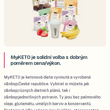
MyKETO je solidní volba s dobrým
poměrem cena/výkon.
MyKETO je ketonová dieta vyvinutá a vyrobená
v&nbsp;České republice. Vybírat si můžete jak
z&nbsp;různých dietních plánů, tak i
z&nbsp;jednotlivých potravin. Ty jsou bez palmového
oleje, glutamátu, umělých barviv a konzervantů.