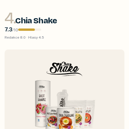
4
.
Chia Shake
7.3
/
10
Redakce
8.0
· Hlasy
4.5