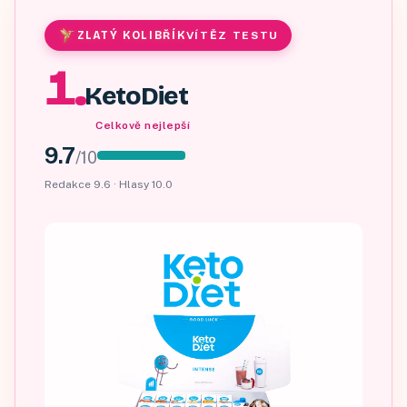
ZLATÝ KOLIBŘÍK
VÍTĚZ TESTU
1
.
KetoDiet
Celkově nejlepší
9.7
/
10
Redakce
9.6
· Hlasy
10.0