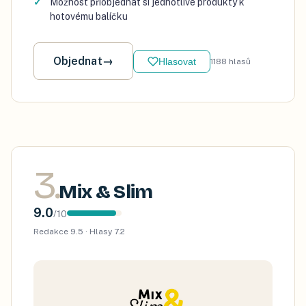
Možnost přiobjednat si jednotlivé produkty k
hotovému balíčku
Objednat
→
Hlasovat
1188
hlasů
3
.
Mix & Slim
9.0
/
10
Redakce
9.5
· Hlasy
7.2