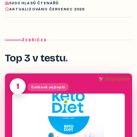
5200
HLASŮ ČTENÁŘŮ
AKTUALIZOVÁNO
ČERVENEC 2026
ŽEBŘÍČEK
Top 3 v testu
Zlatý Kolibřík
1
Celkově nejlepší