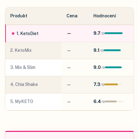
Produkt
Cena
Hodnocení
★
—
9.7
1
.
KetoDiet
/
10
2
.
KetoMix
—
9.1
/
10
3
.
Mix & Slim
—
9.0
/
10
4
.
Chia Shake
—
7.3
/
10
5
.
MyKETO
—
6.4
/
10