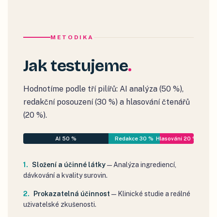
METODIKA
Jak testujeme
Hodnotíme podle tří pilířů: AI analýza (50 %),
redakční posouzení (30 %) a hlasování čtenářů
(20 %).
AI 50 %
Redakce 30 %
Hlasování 20 %
Složení a účinné látky
—
Analýza ingrediencí,
dávkování a kvality surovin.
Prokazatelná účinnost
—
Klinické studie a reálné
uživatelské zkušenosti.