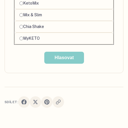
KetoMix
oblíbený
produkt
Mix & Slim
Chia Shake
MyKETO
Hlasovat
SDÍLET: