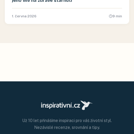
jeho vliv na zdravé stárnutí
1. června 2026
9
min
Už 10 let přinášíme inspiraci pro váš životní styl.
Nezávislé recenze, srovnání a tipy.