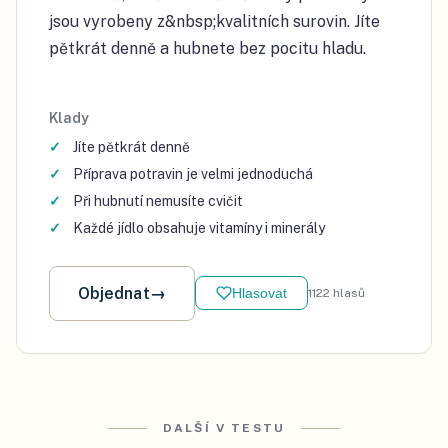
jsou vyrobeny z&nbsp;kvalitních surovin. Jíte
pětkrát denně a hubnete bez pocitu hladu.
Klady
Jíte pětkrát denně
Příprava potravin je velmi jednoduchá
Při hubnutí nemusíte cvičit
Každé jídlo obsahuje vitamíny i minerály
Objednat
→
Hlasovat
1122
hlasů
DALŠÍ V TESTU