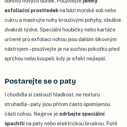
obnovu nových buněk. Používejte
jemný
exfoliační prostředek
na bázi mořské soli nebo
cukru a masírujte nohy krouživými pohyby, ideálně
dvakrát týdně. Speciální houbičky nebo kartáče
určené pro exfoliaci nohou jsou dalším šikovným
nástrojem – používejte je na suchou pokožku před
sprchou nebo koupelí, kdy je efekt nejlepší.
Postarejte se o paty
I chodidla si zaslouží hladkost, ne texturu
struhadla – paty jsou přitom často opomíjenou
částí nohou. Nejprve je
odrbejte speciální
špachtlí
na paty nebo elektrickou bruskou. Poté