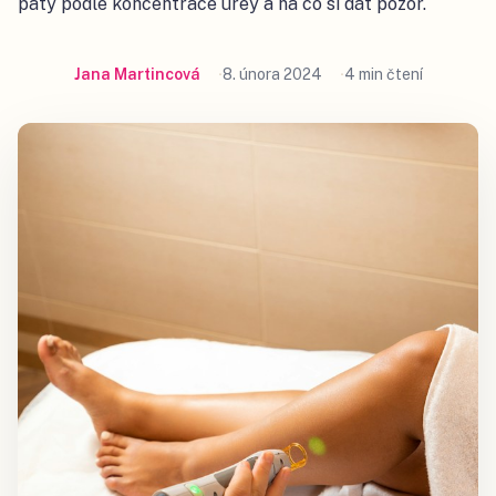
paty podle koncentrace urey a na co si dát pozor.
Jana Martincová
8. února 2024
4 min čtení