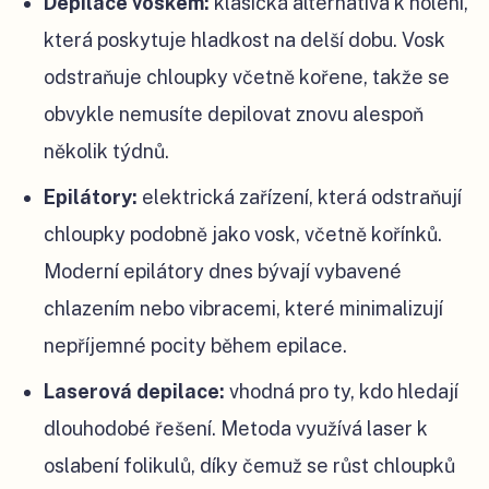
Depilace voskem:
klasická alternativa k holení,
která poskytuje hladkost na delší dobu. Vosk
odstraňuje chloupky včetně kořene, takže se
obvykle nemusíte depilovat znovu alespoň
několik týdnů.
Epilátory:
elektrická zařízení, která odstraňují
chloupky podobně jako vosk, včetně kořínků.
Moderní epilátory dnes bývají vybavené
chlazením nebo vibracemi, které minimalizují
nepříjemné pocity během epilace.
Laserová depilace:
vhodná pro ty, kdo hledají
dlouhodobé řešení. Metoda využívá laser k
oslabení folikulů, díky čemuž se růst chloupků