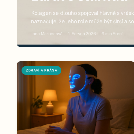
Kolagen se dlouho spojoval hlavně s vrás
naznačuje, že jeho role může být širší a s
stárnutím. Co z toho plyne pro běžný výbě
Jana Martincová
1. června 2026
9
min čtení
zvolit kolagen na pleť nebo kloubní výživu
ZDRAVÍ A KRÁSA