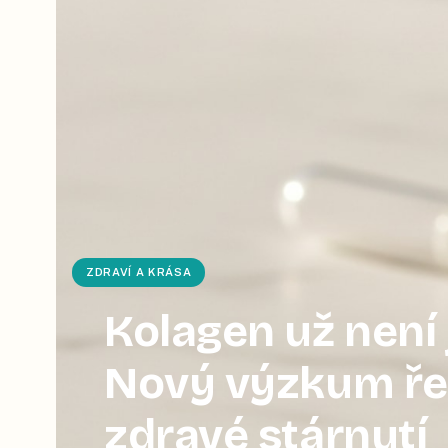
ZDRAVÍ A KRÁSA
Kolagen už není 
Nový výzkum řeš
zdravé stárnutí