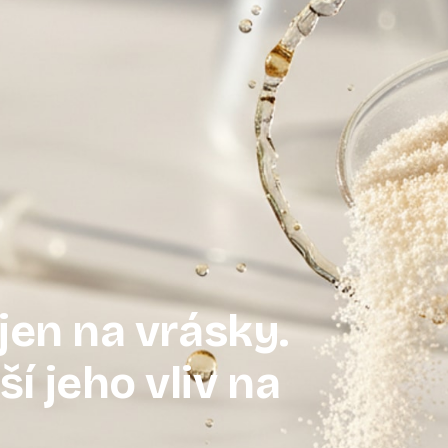
jen na vrásky.
í jeho vliv na