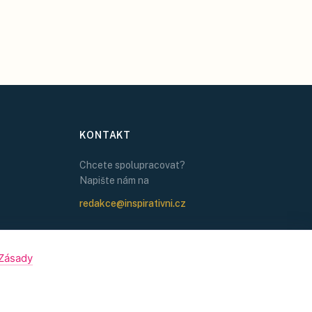
KONTAKT
Chcete spolupracovat?
Napište nám na
redakce@inspirativni.cz
Zásady