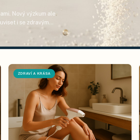
kami. Nový výzkum ale
ouviset i se zdravým
r doplňku stravy a kdy
?
ZDRAVÍ A KRÁSA