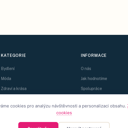
KATEGORIE
INFORMACE
Bydlení
O nás
Móda
Jak hodnotíme
Zdraví a krása
Spolupráce
Kreativní nápady
Zlatý Kolibřík
áme cookies pro analýzu návštěvnosti a personalizaci obsahu.
Magazín
cookies