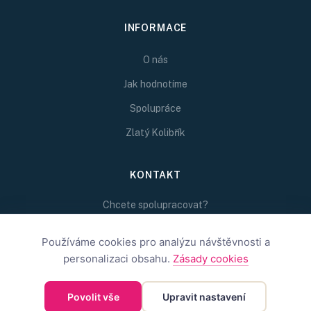
INFORMACE
O nás
Jak hodnotíme
Spolupráce
Zlatý Kolibřík
KONTAKT
Chcete spolupracovat?
Napište nám na
Používáme cookies pro analýzu návštěvnosti a
redakce@inspirativni.cz
personalizaci obsahu.
Zásady cookies
Povolit vše
Upravit nastavení
©
2026
Inspirativní.cz — Inspirativní.cz s.r.o.