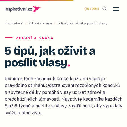
Od 2015
Inspirativní
/
Zdraví a krása
/
5 tipů, jak oživit a posílit vlasy
ZDRAVÍ A KRÁSA
5 tipů, jak oživit a
posílit vlasy
.
Jedním z těch zásadních kroků k oživení vlasů je
pravidelné stříhání. Odstraňování rozdělených konečků
a zbytečné délky pomáhá vlasy udržet zdravé a
předchází jejich lámavosti. Navštivte kadeřníka každých
6 až 8 týdnů a nechte si vlasy zastřihnout, aby vypadaly
svěže a plné živo…