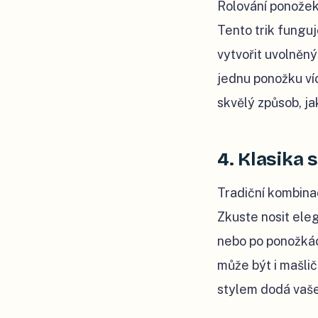
Rolování ponožek
Tento trik funguj
vytvořit uvolněný
jednu ponožku ví
skvělý způsob, ja
4. Klasika
Tradiční kombina
Zkuste nosit ele
nebo po ponožká
může být i mašlič
stylem dodá vaše