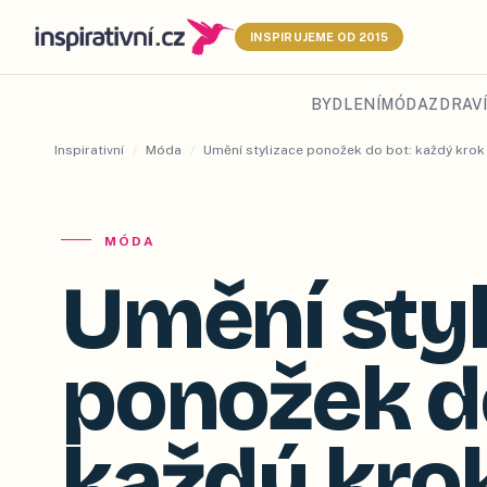
INSPIRUJEME OD 2015
BYDLENÍ
MÓDA
ZDRAVÍ
Inspirativní
/
Móda
/
Umění stylizace ponožek do bot: každý krok
MÓDA
Umění styl
ponožek d
každý kro