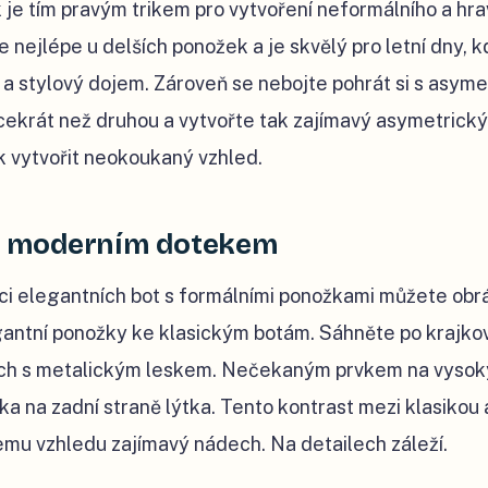
 je tím pravým trikem pro vytvoření neformálního a hr
e nejlépe u delších ponožek a je skvělý pro letní dny, 
 a stylový dojem. Zároveň se nebojte pohrát si s asymet
cekrát než druhou a vytvořte tak zajímavý asymetrický 
k vytvořit neokoukaný vzhled.
 s moderním dotekem
ci elegantních bot s formálními ponožkami můžete obrá
gantní ponožky ke klasickým botám. Sáhněte po krajk
ch s metalickým leskem. Nečekaným prvkem na vyso
ka na zadní straně lýtka. Tento kontrast mezi klasiko
mu vzhledu zajímavý nádech. Na detailech záleží.