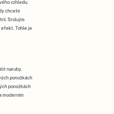
avého vzhledu.
kdy chcete
rií. Srolujte
efekt. Tohle je
tit naruby.
ových ponožkách
kých ponožkách
u a moderním