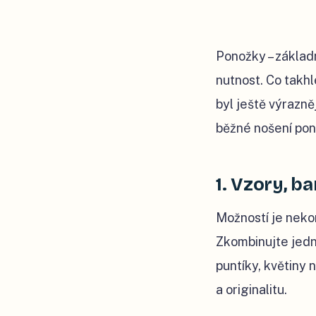
Ponožky –⁠ základ
nutnost. Co takhl
byl ještě výrazněj
běžné nošení pon
1. Vzory, b
Možností je neko
Zkombinujte jedn
puntíky, květiny
a originalitu.