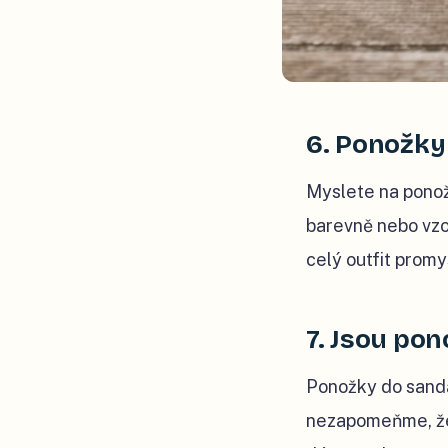
6. Ponožky 
Myslete na ponožk
barevně nebo vzor
celý outfit promy
7. Jsou po
Ponožky do sandá
nezapomeňme, že 