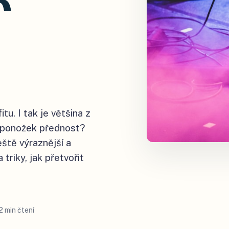
u. I tak je většina z
z ponožek přednost?
eště výraznější a
 triky, jak přetvořit
2 min čtení