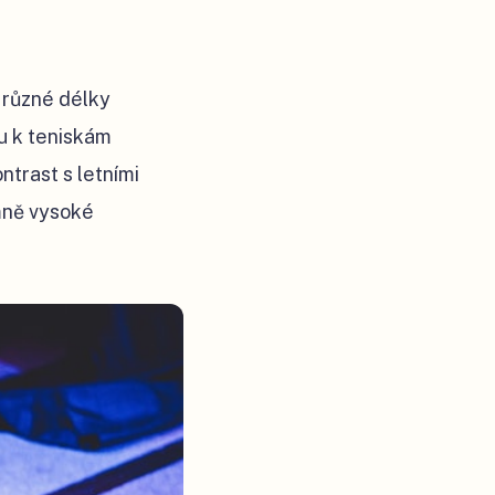
 různé délky
u k teniskám
trast s letními
mně vysoké