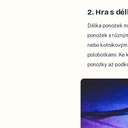
2. Hra s dé
Délka ponožek mů
ponožek s různým
nebo kotníkovým 
polobotkami. Ke 
ponožky až podko