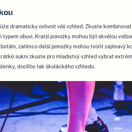
lkou
že dramaticky ovlivnit váš vzhled. Zkuste kombinovat
 typem obuvi. Kratší ponožky mohou být skvělou volbo
botám, zatímco delší ponožky mohou tvořit zajímavý kon
krátké sukni zkuste pro mladistvý vzhled vybrat extré
lenky, docílíte tak školáckého vzhledu.