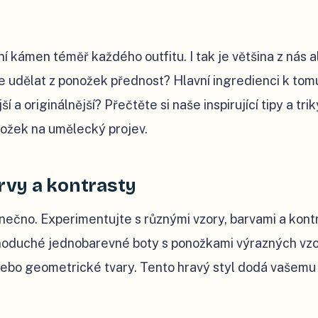
ní kámen téměř každého outfitu. I tak je většina z nás a
e udělat z ponožek přednost? Hlavní ingredienci k tomu
ší a originálnější? Přečtěte si naše inspirující tipy a trik
ožek na umělecký projev.
arvy a kontrasty
nečno. Experimentujte s různými vzory, barvami a kontr
oduché jednobarevné boty s ponožkami výrazných vzor
 nebo geometrické tvary. Tento hravý styl dodá vašem