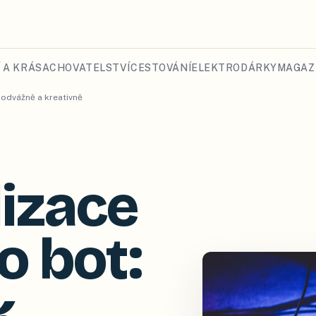
 A KRÁSA
CHOVATELSTVÍ
CESTOVÁNÍ
ELEKTRO
DÁRKY
MAGAZ
 odvážně a kreativně
izace
o bot:
k