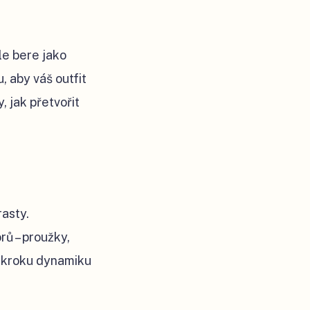
le bere jako
, aby váš outfit
y, jak přetvořit
asty.
ů – proužky,
u kroku dynamiku