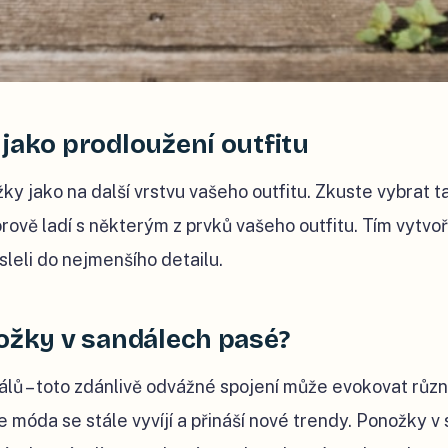
jako prodloužení outfitu
y jako na další vrstvu vašeho outfitu. Zkuste vybrat t
ově ladí s některým z prvků vašeho outfitu. Tím vytvoř
sleli do nejmenšího detailu.
nožky v sandálech pasé?
lů – toto zdánlivě odvážné spojení může evokovat různ
móda se stále vyvíjí a přináší nové trendy. Ponožky v