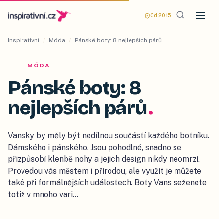
Od 2015
Inspirativní
/
Móda
/
Pánské boty: 8 nejlepších párů
MÓDA
Pánské boty: 8
nejlepších párů
.
Vansky by měly být nedílnou součástí každého botníku.
Dámského i pánského. Jsou pohodlné, snadno se
přizpůsobí klenbě nohy a jejich design nikdy neomrzí.
Provedou vás městem i přírodou, ale využít je můžete
také při formálnějších událostech. Boty Vans seženete
totiž v mnoho vari…