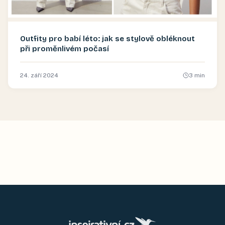
Outfity pro babí léto: jak se stylově obléknout
při proměnlivém počasí
24. září 2024
3
min