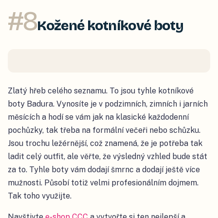
#
8
Kožené kotníkové boty
Zlatý hřeb celého seznamu. To jsou tyhle kotníkové
boty Badura. Vynosíte je v podzimních, zimních i jarních
měsících a hodí se vám jak na klasické každodenní
pochůzky, tak třeba na formální večeři nebo schůzku.
Jsou trochu ležérnější, což znamená, že je potřeba tak
ladit celý outfit, ale věřte, že výsledný vzhled bude stát
za to. Tyhle boty vám dodají šmrnc a dodají ještě více
mužnosti. Působí totiž velmi profesionálním dojmem.
Tak toho využijte.
Navštivte
e-shop CCC
a vytvořte si ten nejlepší a