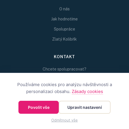
O nás
Jak hodnotíme
Spolupráce
Zlatý Kolibřík
KONTAKT
Chcete spolupracovat?
Napište nám na
Používáme cookies pro analýzu návštěvnosti a
redakce@inspirativni.cz
personalizaci obsahu.
Zásady cookies
Povolit vše
Upravit nastavení
©
2026
Inspirativní.cz — Inspirativní.cz s.r.o.
OBCHODNÍ PODMÍNKY
OCHRANA SOUKROMÍ
COOKIES
Odmítnout vše