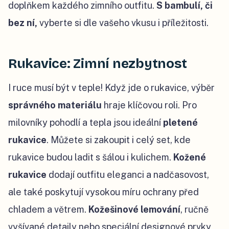
doplňkem každého zimního outfitu.
S bambulí, či
bez ní,
vyberte si dle vašeho vkusu i příležitosti.
Rukavice: Zimní nezbytnost
I ruce musí být v teple! Když jde o rukavice, výběr
správného materiálu
hraje klíčovou roli. Pro
milovníky pohodlí a tepla jsou ideální
pletené
rukavice
. Můžete si zakoupit i celý set, kde
rukavice budou ladit s šálou i kulichem.
Kožené
rukavice
dodají outfitu eleganci a nadčasovost,
ale také poskytují vysokou míru ochrany před
chladem a větrem.
Kožešinové lemování
, ručně
vyšívané detaily nebo speciální designové prvky