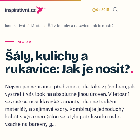
Od 2015
Inspirativní
/
Móda
/
Šály, kulichy a rukavice: Jak je nosit?
MÓDA
Šály, kulichy a
rukavice: Jak je nosit?
.
Nejsou jen ochranou před zimou, ale také způsobem, jak
vystřelit váš look na absolutně jinou úroveň. V letošní
sezóně se nosí klasické varianty, ale i netradiční
materiály a zajímavé vzory. Kombinujte jednoduchý
kabát s výraznou šálou ve stylu patchworku nebo
vsaďte na barevný g…