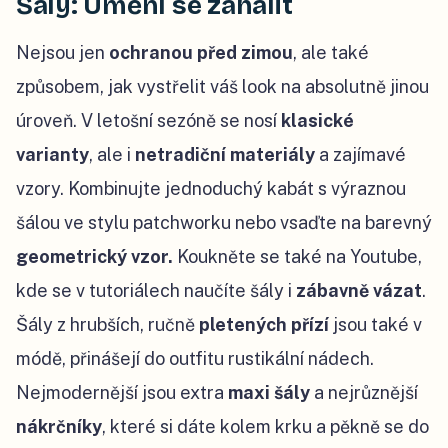
Šály: Umění se zahalit
Nejsou jen
ochranou před zimou
, ale také
způsobem, jak vystřelit váš look na absolutně jinou
úroveň. V letošní sezóně se nosí
klasické
varianty
, ale i
netradiční materiály
a zajímavé
vzory. Kombinujte jednoduchý kabát s výraznou
šálou ve stylu patchworku nebo vsaďte na barevný
geometrický vzor.
Koukněte se také na Youtube,
kde se v tutoriálech naučíte šály i
zábavně vázat
.
Šály z hrubších, ručně
pletených přízí
jsou také v
módě, přinášejí do outfitu rustikální nádech.
Nejmodernější jsou extra
maxi šály
a nejrůznější
nákrčníky
, které si dáte kolem krku a pěkně se do