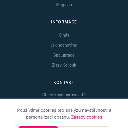
Magazín
INFORMACE
O nás
Jak hodnotíme
Spolupráce
Zlatý Kolibřík
KONTAKT
Chcete spolupracovat?
Napište nám na
redakce@inspirativni.cz
Používáme cookies pro analýzu návštěvnosti a
personalizaci obsahu.
Zásady cookies