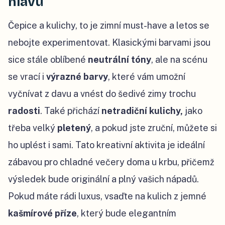
hlavu
Čepice a kulichy, to je zimní must-have a letos se
nebojte experimentovat. Klasickými barvami jsou
sice stále oblíbené
neutrální tóny
, ale na scénu
se vrací i
výrazné barvy
, které vám umožní
vyčnívat z davu a vnést do šedivé zimy trochu
radosti
. Také přichází
netradiční kulichy,
jako
třeba velký
pletený
, a pokud jste zruční, můžete si
ho uplést i sami. Tato kreativní aktivita je ideální
zábavou pro chladné večery doma u krbu, přičemž
výsledek bude originální a plný vašich nápadů.
Pokud máte rádi luxus, vsaďte na kulich z jemné
kašmírové příze
, který bude elegantním